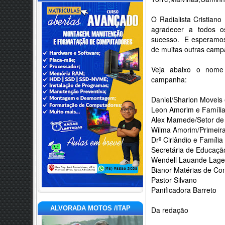
O Radialista Cristian
agradecer a todos 
sucesso. E esperamos
de muitas outras campa
Veja abaixo o nome
campanha:
Daniel/Sharlon Moveis 
Leon Amorim e Famíli
Alex Mamede/Setor de 
Wilma Amorim/Primeir
Drº Cirlândio e
Família
Secretária de Educação
Wendell Lauande Lage
Bianor Matérias de Co
Pastor Silvano
Panificadora Barreto
ALVORADA MOTOS /ITAP
Da redação