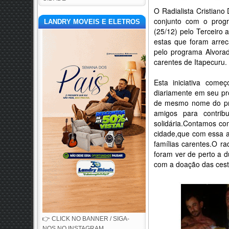
O Radialista Cristiano 
conjunto com o progr
LANDRY MOVEIS E ELETROS
(25/12) pelo Terceiro 
estas que foram arrec
pelo programa Alvorad
carentes de Itapecuru.
Esta iniciativa com
diariamente em seu pro
de mesmo nome do pro
amigos para contri
solidária.Contamos co
cidade,que com essa at
famílias carentes.O rad
foram ver de perto a d
com a doação das cest
👉 CLICK NO BANNER / SIGA-
NOS NO INSTAGRAM