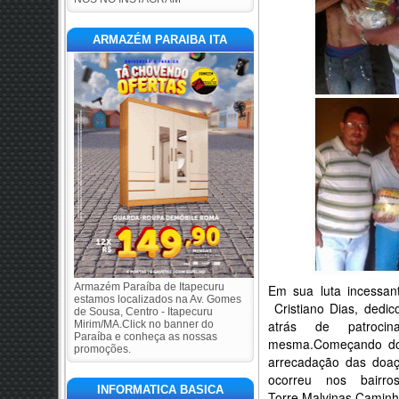
ARMAZÉM PARAIBA ITA
Armazém Paraíba de Itapecuru
Em sua luta incessan
estamos localizados na Av. Gomes
Cristiano Dias, dedi
de Sousa, Centro - Itapecuru
atrás de patrocin
Mirim/MA.Click no banner do
Paraíba e conheça as nossas
mesma.Começando do d
promoções.
arrecadação das doaç
ocorreu nos bairr
INFORMATICA BASICA
Torre,Malvinas,Caminh