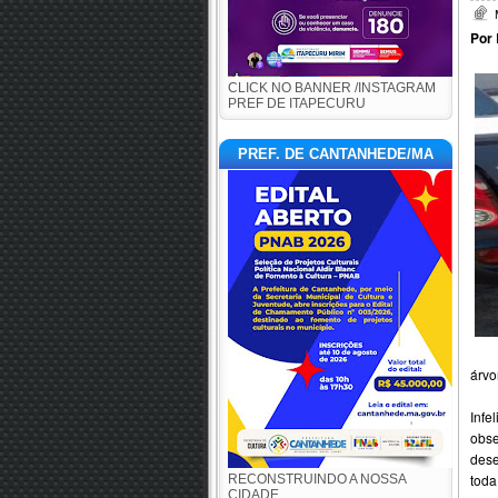
Por 
CLICK NO BANNER /INSTAGRAM
PREF DE ITAPECURU
PREF. DE CANTANHEDE/MA
árvo
Infe
obse
dese
toda
RECONSTRUINDO A NOSSA
CIDADE