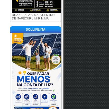
RUA ABDALA BUZAR /CENTRO
DE ITAPECURU MIIRIM/MA
SOLLIFE/ITA