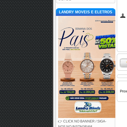
LANDRY MOVEIS E ELETROS
Pro
👉 CLICK NO BANNER / SIGA-
NOS NO INSTAGRAM