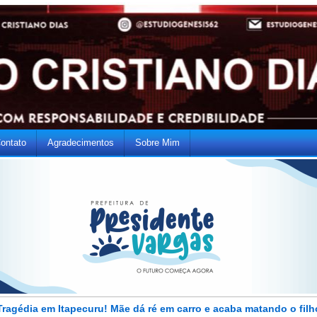
ontato
Agradecimentos
Sobre Mim
Tragédia em Itapecuru! Mãe dá ré em carro e acaba matando o filh