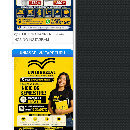
👉 CLICK NO BANNER / SIGA-
NOS NO INSTAGRAM
UNIASSELVI/ITAPECURU