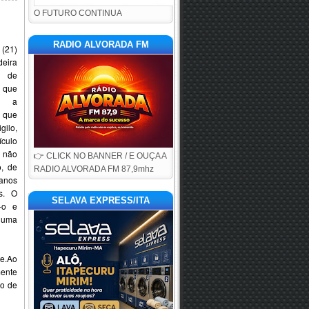
O FUTURO CONTINUA
RADIO ALVORADA FM
(21)
eira
e de
 que
a a
 que
gilo,
ículo
 não
👉 CLICK NO BANNER / E OUÇA A
o, de
RADIO ALVORADA FM 87,9mhz
anos
s. O
SELAVA EXPRESS/ITA
-o e
 uma
te.Ao
mente
ão de