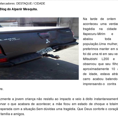
Marcadores:
DESTAQUE / CIDADE
Blog do Alpanir Mesquita.
Na tarde de ontem 
aconteceu uma verdad
tragédia na cidad
Itapecuru-Mirim e
abalou tod
população.Uma mulher,
preferimos manter em si
foi dá uma ré em seu ve
Mitsubishi L200 e
observou que seu filh
aproximadamente 10 
de idade, estava atrá
carro acabou batendo
imprensando-o contra
re.
lizmente a jovem criança não resistiu ao impacto e veio à óbito instantaneamen
rvar o que acabara de acontecer, a mãe ficou em estado de choque e total
sperada com a situação.Sem dúvidas uma tragédia. Que Deus conforte o coraç
 família e amigos.