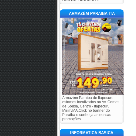
ARMAZÉM PARAIBA ITA
Armazém Paraíba de Itapecuru
estamos localizados na Av. Gomes
de Sousa, Centro - Itapecuru
Mirim/MA.Click no banner do
Paraíba e conheça as nossas
promoções.
INFORMATICA BASICA