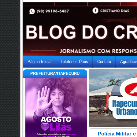
Página Inicial
Telefones Úteis
Contato
Agradeci
PREFEITURA/ITAPECURU
Polícia Militar 