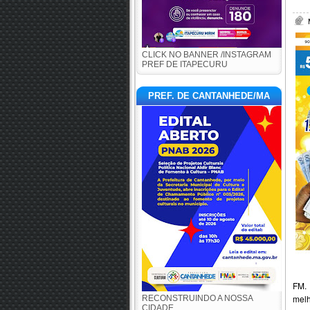
CLICK NO BANNER /INSTAGRAM
PREF DE ITAPECURU
PREF. DE CANTANHEDE/MA
FM. 
melh
RECONSTRUINDO A NOSSA
CIDADE