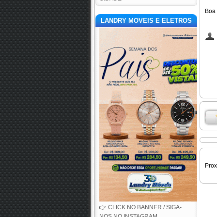
Boa 
LANDRY MOVEIS E ELETROS
Pro
👉 CLICK NO BANNER / SIGA-
NOS NO INSTAGRAM