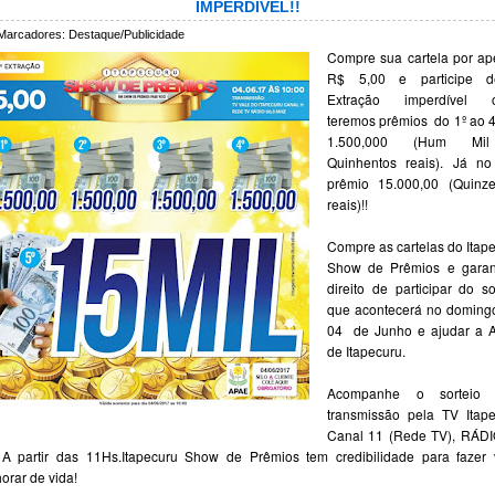
IMPERDÍVEL!!
Marcadores:
Destaque/Publicidade
Compre sua cartela por a
R$ 5,00 e participe d
Extração imperdível 
teremos prêmios do 1º ao 
1.500,000 (Hum Mi
Quinhentos reais). Já n
prêmio 15.000,00 (Quinze
reais)!!
Compre as cartelas do Itap
Show de Prêmios e garan
direito de participar do so
que acontecerá no doming
04 de Junho e ajudar a 
de Itapecuru.
Acompanhe o sorteio
transmissão pela TV Itap
Canal 11 (Rede TV), RÁDI
A partir das 11Hs.Itapecuru Show de Prêmios tem credibilidade para fazer
orar de vida!