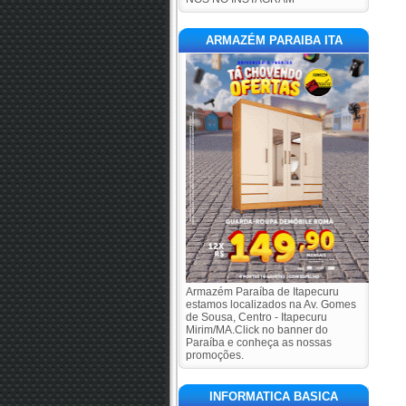
ARMAZÉM PARAIBA ITA
Armazém Paraíba de Itapecuru
estamos localizados na Av. Gomes
de Sousa, Centro - Itapecuru
Mirim/MA.Click no banner do
Paraíba e conheça as nossas
promoções.
INFORMATICA BASICA