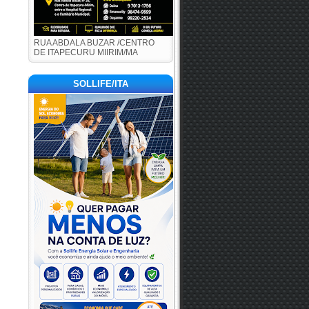
RUA ABDALA BUZAR /CENTRO
DE ITAPECURU MIIRIM/MA
SOLLIFE/ITA