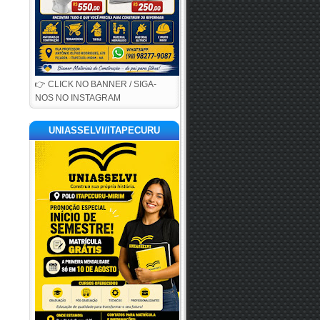
👉 CLICK NO BANNER / SIGA-
NOS NO INSTAGRAM
UNIASSELVI/ITAPECURU