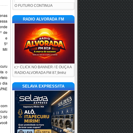
O FUTURO CONTINUA
penas
RADIO ALVORADA FM
essa
onde
4º de
l e
o 5º
 Mil
ecuru
👉 CLICK NO BANNER / E OUÇA A
ta o
RADIO ALVORADA FM 87,9mhz
rteio
o dia
SELAVA EXPRESS/ITA
APAE
 com
ecuru
O 90
 você