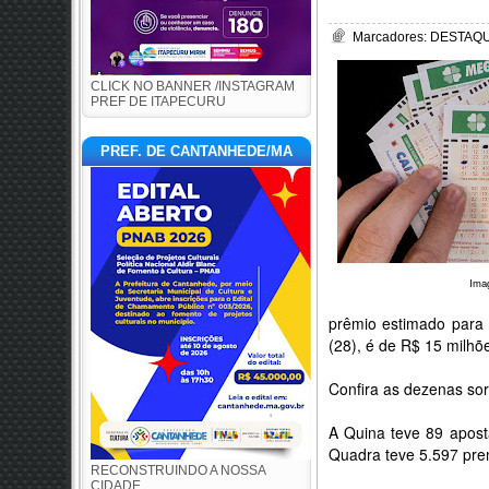
Marcadores:
DESTAQU
CLICK NO BANNER /INSTAGRAM
PREF DE ITAPECURU
PREF. DE CANTANHEDE/MA
Imag
prêmio estimado para 
(28), é de R$ 15 milhõ
Confira as dezenas sort
A Quina teve 89 apost
Quadra teve 5.597 pre
RECONSTRUINDO A NOSSA
CIDADE