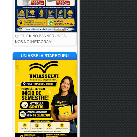
👉 CLICK NO BANNER / SIGA-
NOS NO INSTAGRAM
UNIASSELVI/ITAPECURU