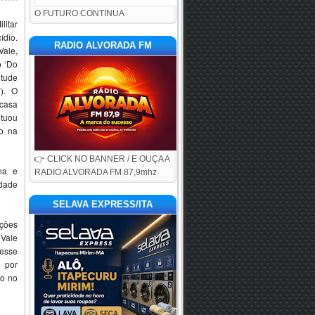
O FUTURO CONTINUA
litar
ídio.
RADIO ALVORADA FM
ale,
 ‘Do
itude
). O
 casa
etuou
o na
👉 CLICK NO BANNER / E OUÇA A
na e
RADIO ALVORADA FM 87,9mhz
idade
SELAVA EXPRESS/ITA
ções
Vale
desse
 por
io no