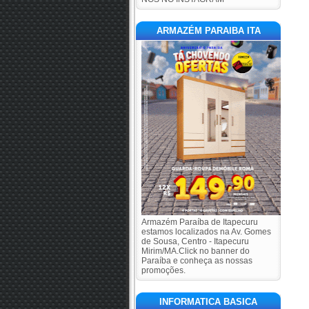
ARMAZÉM PARAIBA ITA
Armazém Paraíba de Itapecuru
estamos localizados na Av. Gomes
de Sousa, Centro - Itapecuru
Mirim/MA.Click no banner do
Paraíba e conheça as nossas
promoções.
INFORMATICA BASICA