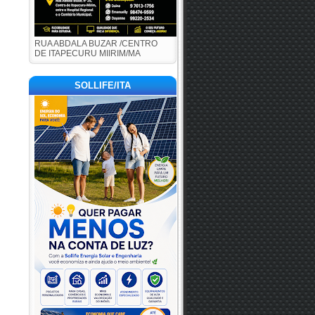
RUA ABDALA BUZAR /CENTRO
DE ITAPECURU MIIRIM/MA
SOLLIFE/ITA