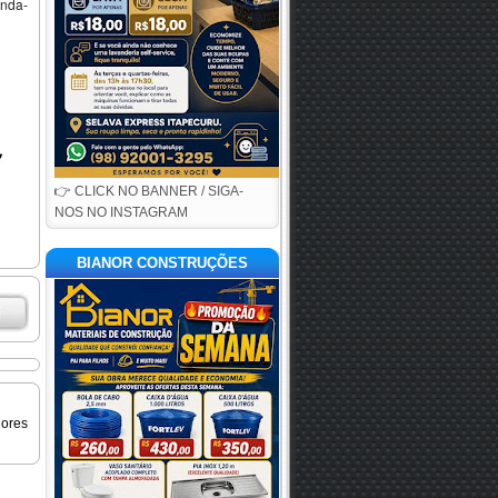
unda-
👉 CLICK NO BANNER / SIGA-
NOS NO INSTAGRAM
BIANOR CONSTRUÇÕES
iores