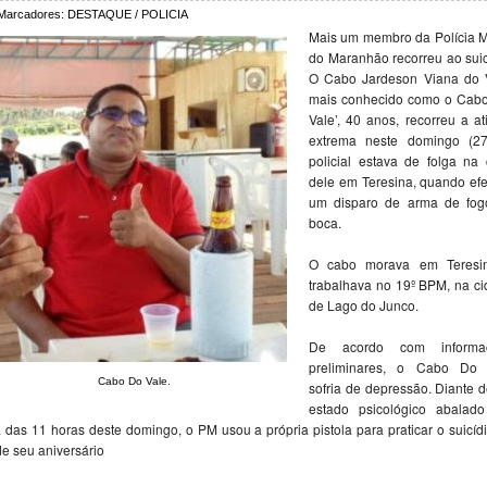
Marcadores:
DESTAQUE / POLICIA
Mais um membro da Polícia Mi
do Maranhão recorreu ao suic
O Cabo Jardeson Viana do V
mais conhecido como o Cabo
Vale’, 40 anos, recorreu a at
extrema neste domingo (27
policial estava de folga na
dele em Teresina, quando ef
um disparo de arma de fog
boca.
O cabo morava em Teresi
trabalhava no 19º BPM, na c
de Lago do Junco.
De acordo com informa
preliminares, o Cabo Do 
Cabo Do Vale.
sofria de depressão. Diante 
estado psicológico abalado
a das 11 horas deste domingo, o PM usou a própria pistola para praticar o suicíd
de seu aniversário