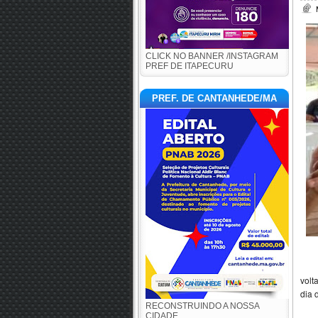
CLICK NO BANNER /INSTAGRAM
PREF DE ITAPECURU
PREF. DE CANTANHEDE/MA
volt
dia 
RECONSTRUINDO A NOSSA
CIDADE