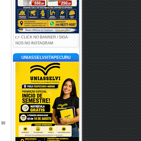
👉 CLICK NO BANNER / SIGA-
NOS NO INSTAGRAM
UNIASSELVI/ITAPECURU
 30