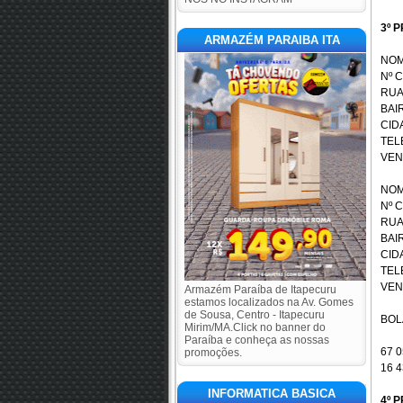
3º P
ARMAZÉM PARAIBA ITA
NOM
Nº 
RUA
BAI
CID
TEL
VEN
NOM
Nº 
RUA:
BAI
CID
TEL
VEN
Armazém Paraíba de Itapecuru
estamos localizados na Av. Gomes
de Sousa, Centro - Itapecuru
BOL
Mirim/MA.Click no banner do
Paraíba e conheça as nossas
67 0
promoções.
16 4
INFORMATICA BASICA
4º P