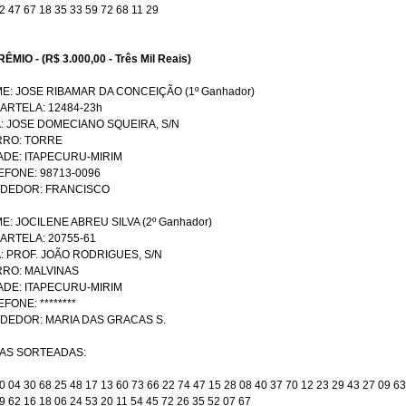
2 47 67 18 35 33 59 72 68 11 29
RÊMIO - (R$ 3.000,00 - Três Mil Reais)
E: JOSE RIBAMAR DA CONCEIÇÃO (1º Ganhador)
CARTELA: 12484-23h
: JOSE DOMECIANO SQUEIRA, S/N
RRO: TORRE
ADE: ITAPECURU-MIRIM
EFONE: 98713-0096
DEDOR: FRANCISCO
E: JOCILENE ABREU SILVA (2º Ganhador)
CARTELA: 20755-61
: PROF. JOÃO RODRIGUES, S/N
RRO: MALVINAS
ADE: ITAPECURU-MIRIM
FONE: ********
DEDOR: MARIA DAS GRACAS S.
AS SORTEADAS:
0 04 30 68 25 48 17 13 60 73 66 22 74 47 15 28 08 40 37 70 12 23 29 43 27 09 63
9 62 16 18 06 24 53 20 11 54 45 72 26 35 52 07 67