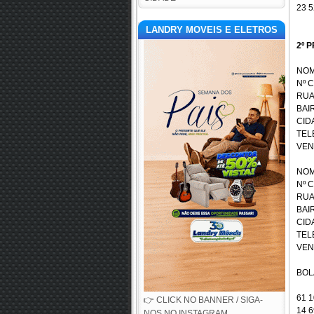
23 5
LANDRY MOVEIS E ELETROS
2º P
NOM
Nº 
RUA
BAI
CID
TEL
VEN
NOM
Nº 
RUA
BAI
CID
TELE
VEN
BOL
61 1
👉 CLICK NO BANNER / SIGA-
14 6
NOS NO INSTAGRAM