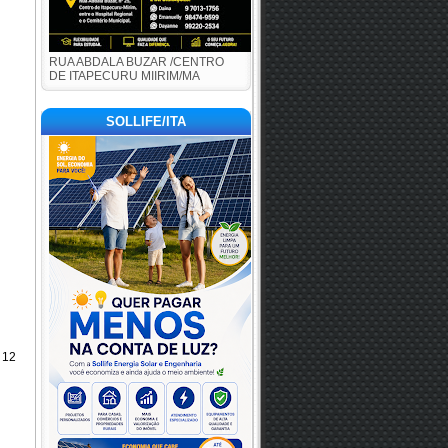
RUA ABDALA BUZAR /CENTRO
DE ITAPECURU MIIRIM/MA
SOLLIFE/ITA
 12