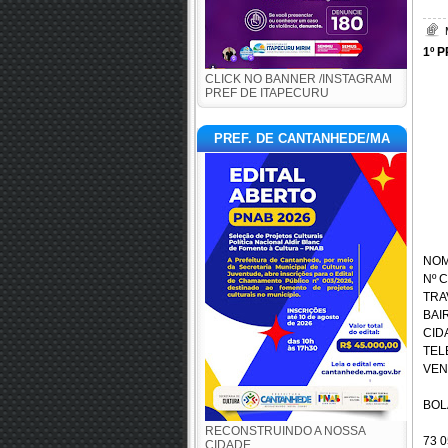
1º P
CLICK NO BANNER /INSTAGRAM
PREF DE ITAPECURU
PREF. DE CANTANHEDE/MA
NOM
Nº 
TRA
BAI
CID
TEL
VEN
BOL
RECONSTRUINDO A NOSSA
73 0
CIDADE