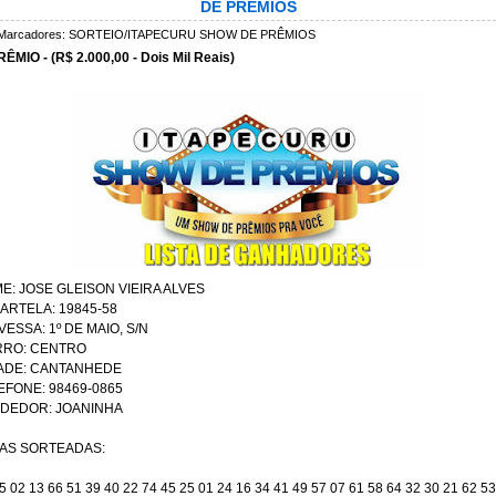
DE PRÊMIOS
Marcadores:
SORTEIO/ITAPECURU SHOW DE PRÊMIOS
RÊMIO - (R$ 2.000,00 - Dois Mil Reais)
E: JOSE GLEISON VIEIRA ALVES
CARTELA: 19845-58
VESSA: 1º DE MAIO, S/N
RRO: CENTRO
ADE: CANTANHEDE
EFONE: 98469-0865
DEDOR: JOANINHA
AS SORTEADAS:
5 02 13 66 51 39 40 22 74 45 25 01 24 16 34 41 49 57 07 61 58 64 32 30 21 62 53