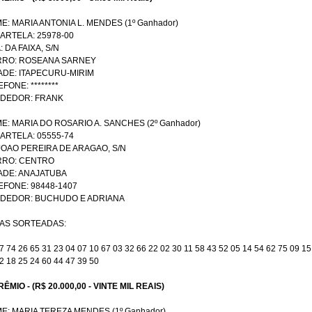
E: MARIA ANTONIA L. MENDES (1º Ganhador)
CARTELA: 25978-00
 DA FAIXA, S/N
RRO: ROSEANA SARNEY
ADE: ITAPECURU-MIRIM
FONE: ********
DEDOR: FRANK
E: MARIA DO ROSARIO A. SANCHES (2º Ganhador)
CARTELA: 05555-74
 JOAO PEREIRA DE ARAGAO, S/N
RRO: CENTRO
ADE: ANAJATUBA
EFONE: 98448-1407
DEDOR: BUCHUDO E ADRIANA
AS SORTEADAS:
7 74 26 65 31 23 04 07 10 67 03 32 66 22 02 30 11 58 43 52 05 14 54 62 75 09 15
2 18 25 24 60 44 47 39 50
RÊMIO - (R$ 20.000,00 - VINTE MIL REAIS)
E: MARIA TEREZA MENDES (1º Ganhador)