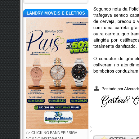
Segundo nota da Políc
LANDRY MOVEIS E ELETROS
trafegava sentido capi
de cerveja, brecou o ve
com uma carreta gran
outra carreta, que tra
atingida por estilhaç
totalmente danificado.
O condutor do granel
estiveram no atendime
bombeiros conduziram a
Postado por
Alvorada
👉 CLICK NO BANNER / SIGA-
NOS NO INSTAGRAM