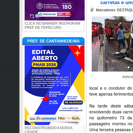
carretas e u
Marcadores:
DESTAQUE
CLICK NO BANNER /INSTAGRAM
PREF DE ITAPECURU
PREF. DE CANTANHEDE/MA
FOTO 
local e o condutor d
teve apenas ferimentos
Na tarde deste sába
envolvendo duas carre
no quilometro 73 d
passageiro morreu no
RECONSTRUINDO A NOSSA
Uma terceira pessoas t
CIDADE