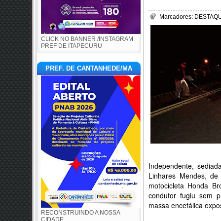
Marcadores:
DESTAQUE
CLICK NO BANNER /INSTAGRAM
PREF DE ITAPECURU
PREF. DE CANTANHEDE/MA
Independente, sediada
Linhares Mendes, de
motocicleta Honda Br
condutor fugiu sem p
massa encefálica expos
RECONSTRUINDO A NOSSA
CIDADE