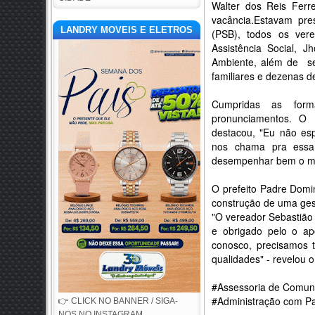
Walter dos Reis Ferre
vacância.
Estavam pres
LANDRY MOVEIS E ELETROS
(PSB), todos os vere
Assistência Social, J
Ambiente, além de serv
familiares e dezenas d
Cumpridas as form
pronunciamentos. O
destacou, "Eu não esp
nos chama pra essa 
desempenhar bem o me
O prefeito Padre Domi
construção de uma ges
"O vereador Sebastião
e obrigado pelo o ap
conosco, precisamos 
qualidades" - revelou o 
#Assessoria de Comu
#Administração com Pa
👉 CLICK NO BANNER / SIGA-
NOS NO INSTAGRAM