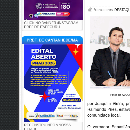
Marcadores:
DESTAQUE
CLICK NO BANNER /INSTAGRAM
PREF DE ITAPECURU
PREF. DE CANTANHEDE/MA
Fotos da ASCO
por Joaquim Vieira, pr
Raimundo Pires, estav
comunidade local.
RECONSTRUINDO A NOSSA
O vereador Sebastiã
CIDADE