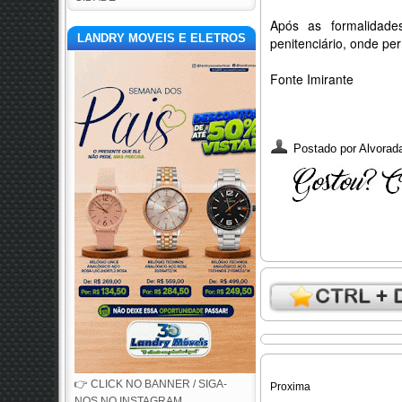
Após as formalidade
LANDRY MOVEIS E ELETROS
penitenciário, onde pe
Fonte Imirante
Postado por
Alvorada
👉 CLICK NO BANNER / SIGA-
Proxima
NOS NO INSTAGRAM