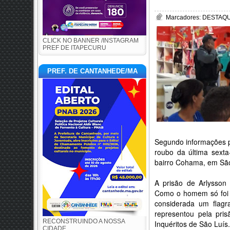
Marcadores:
DESTAQUE
CLICK NO BANNER /INSTAGRAM
PREF DE ITAPECURU
PREF. DE CANTANHEDE/MA
Segundo informações po
roubo da última sext
bairro Cohama, em São
A prisão de Arlysson 
Como o homem só foi p
considerada um flagr
representou pela pri
RECONSTRUINDO A NOSSA
Inquéritos de São Luís.
CIDADE