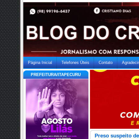
Página Inicial
Telefones Úteis
Contato
Agradeci
PREFEITURA/ITAPECURU
Preso suspeito d