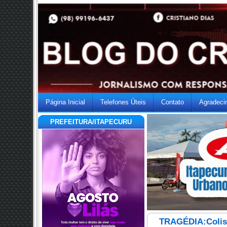
Página Inicial
Telefones Úteis
Contato
Agradeci
PREFEITURA/ITAPECURU
TRAGÉDIA:Colisã