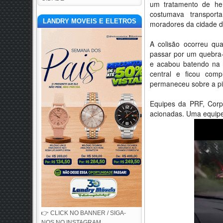
um tratamento de hem
costumava transport
LANDRY MOVEIS E ELETROS
moradores da cidade de
A colisão ocorreu qu
passar por um quebra
e acabou batendo na t
central e ficou comp
permaneceu sobre a pi
Equipes da PRF, Corp
acionadas. Uma equipe
👉 CLICK NO BANNER / SIGA-
NOS NO INSTAGRAM