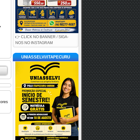
👉 CLICK NO BANNER / SIGA-
NOS NO INSTAGRAM
UNIASSELVI/ITAPECURU
iores