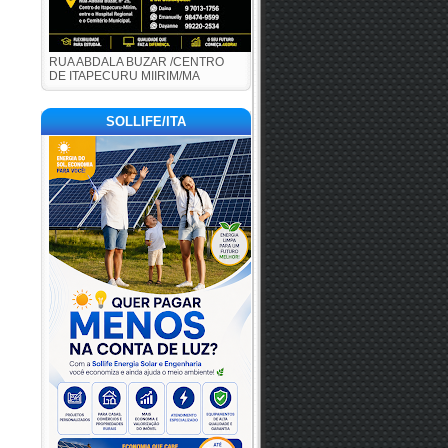
RUA ABDALA BUZAR /CENTRO
DE ITAPECURU MIIRIM/MA
SOLLIFE/ITA