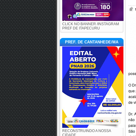
CLICK NO BANNER /INSTAGRAM
PREF DE ITAPECURU
PREF. DE CANTANHEDE/MA
poss
O Dr
que 
acat
de v
Dr. 
não 
pala
São 
RECONSTRUINDO A NOSSA
CIDADE