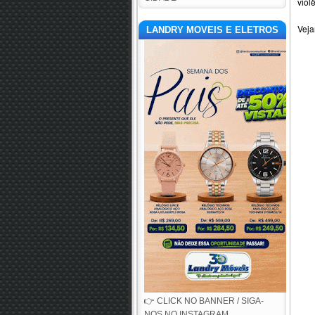
viol
Veja
LANDRY MOVEIS E ELETROS
👉 CLICK NO BANNER / SIGA-
NOS NO INSTAGRAM