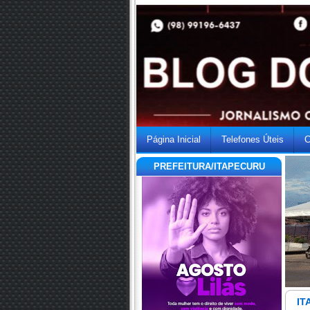
Página Inicial
Telefones Úteis
C
PREFEITURA/ITAPECURU
IT