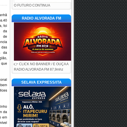
O FUTURO CONTINUA
manhã
RADIO ALVORADA FM
s.40
, foi
o da
l de
ncia
 das
s da
gião,
 que
👉 CLICK NO BANNER / E OUÇA A
RADIO ALVORADA FM 87,9mhz
ional
SELAVA EXPRESS/ITA
o bem
dices
zinho
am da
do em
mível