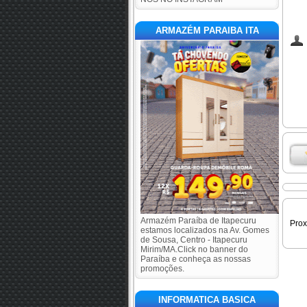
ARMAZÉM PARAIBA ITA
Armazém Paraíba de Itapecuru
Pro
estamos localizados na Av. Gomes
de Sousa, Centro - Itapecuru
Mirim/MA.Click no banner do
Paraíba e conheça as nossas
promoções.
INFORMATICA BASICA