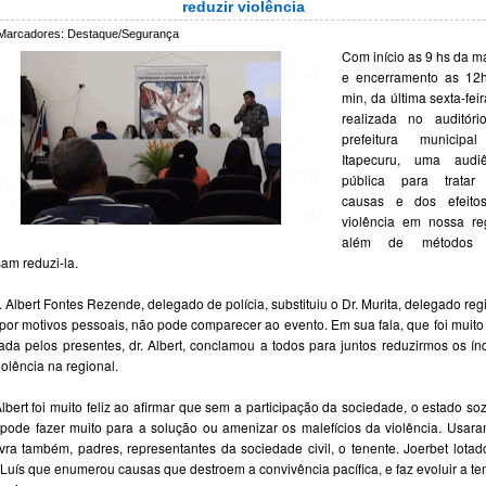
reduzir violência
Marcadores:
Destaque/Segurança
Com início as 9 hs da 
e encerramento as 12h
min, da última sexta-feira
realizada no auditóri
prefeitura municipa
Itapecuru, uma audiê
pública para tratar
causas e dos efeito
violência em nossa re
além de métodos
am reduzi-la.
. Albert Fontes Rezende, delegado de polícia, substituiu o Dr. Murita, delegado reg
por motivos pessoais, não pode comparecer ao evento. Em sua fala, que foi muit
ada pelos presentes, dr. Albert, conclamou a todos para juntos reduzirmos os ín
iolência na regional.
Albert foi muito feliz ao afirmar que sem a participação da sociedade, o estado so
pode fazer muito para a solução ou amenizar os malefícios da violência. Usar
vra também, padres, representantes da sociedade civil, o tenente. Joerbet lota
Luís que enumerou causas que destroem a convivência pacífica, e faz evoluir a te