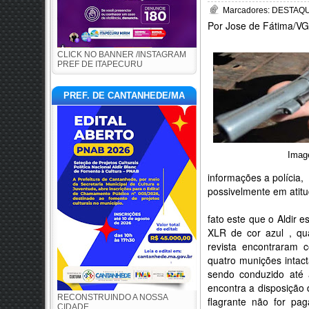
Marcadores:
DESTAQUE
Por Jose de Fátima/VG
CLICK NO BANNER /INSTAGRAM
PREF DE ITAPECURU
PREF. DE CANTANHEDE/MA
Image
informações a polícia
possivelmente em atitu
fato este que o Aldir 
XLR de cor azul , qu
revista encontraram 
quatro munições intac
sendo conduzido até 
encontra a disposição d
RECONSTRUINDO A NOSSA
flagrante não for p
CIDADE