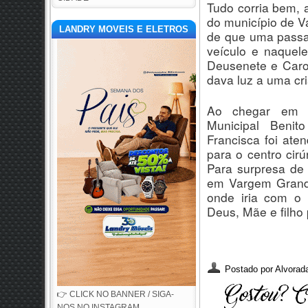
Tudo corria bem,
do município de V
LANDRY MOVEIS E ELETROS
de que uma passag
veículo e naquel
Deusenete e Caro
dava luz a uma cr
Ao chegar em V
Municipal Beni
Francisca foi ate
para o centro cir
Para surpresa de 
em Vargem Grande
onde iria com o 
Deus, Mãe e filho
Postado por
Alvorada
👉 CLICK NO BANNER / SIGA-
NOS NO INSTAGRAM