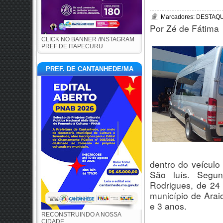
Marcadores:
DESTAQUE
Por Zé de Fátima
CLICK NO BANNER /INSTAGRAM
PREF DE ITAPECURU
PREF. DE CANTANHEDE/MA
dentro do veículo
São luís. Segun
Rodrigues, de 24 
município de Ara
e 3 anos.
RECONSTRUINDO A NOSSA
CIDADE