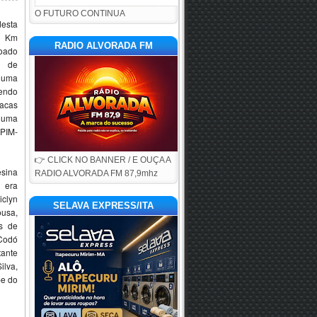
O FUTURO CONTINUA
esta
no Km
RADIO ALVORADA FM
oado
o de
 uma
vendo
acas
uma
PIM-
👉 CLICK NO BANNER / E OUÇA A
esina
RADIO ALVORADA FM 87,9mhz
era
clyn
SELAVA EXPRESS/ITA
usa,
s de
 Codó
ante
lva,
pe do