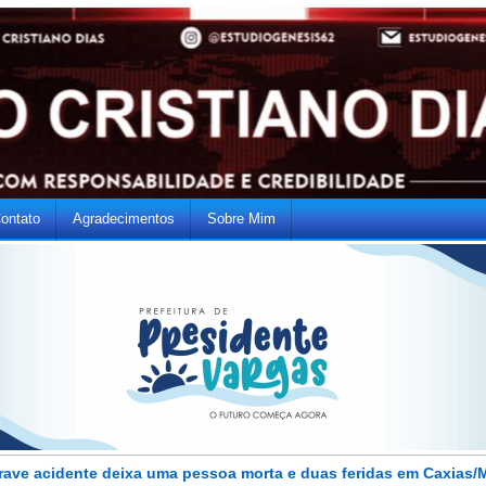
ontato
Agradecimentos
Sobre Mim
rave acidente deixa uma pessoa morta e duas feridas em Caxias/