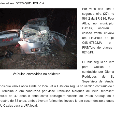
Marcadores:
DESTAQUE / POLICIA
Por volta das 19h d
segunda-feira (27), 
561,2 da BR-316, Pov
Altos, no municípi
Caxias, ocorreu
colisão frontal envol
um Fiat/Pálio de pl
OJN-9789/MA e 
FIAT/Toro de placas 
8246/PI.
O Pálio seguia de Ter
para Caxias e 
conduzido por Diomai
Veículos envolvidos no acidente
Rodrigues de So
Supervisor de Venda
nos que veio a óbito ainda no local. Já a Fiat/Toro seguia no sentido contrário de
a Teresina e era conduzida por José Francisco Marques de Melo, represent
ercial de 47 anos e tinha como passageiro Vicente de Paulo Aaraújo da Si
esário de 53 anos, ambos tiveram ferimentos leves e foram socorridos pela equi
 Caxias para a UPA local.