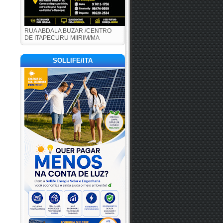
RUA ABDALA BUZAR /CENTRO
DE ITAPECURU MIIRIM/MA
SOLLIFE/ITA