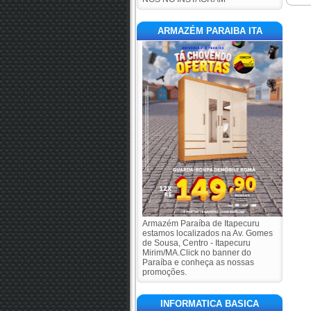
ARMAZÉM PARAIBA ITA
Armazém Paraíba de Itapecuru
estamos localizados na Av. Gomes
de Sousa, Centro - Itapecuru
Mirim/MA.Click no banner do
Paraíba e conheça as nossas
promoções.
INFORMATICA BASICA