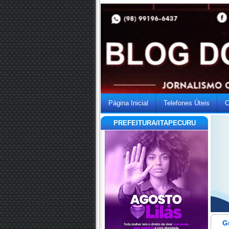
Página Inicial
Telefones Úteis
C
PREFEITURA/ITAPECURU
G