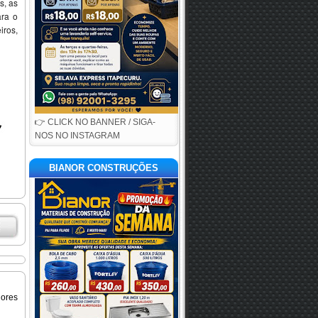
s, as
ara o
iros,
👉 CLICK NO BANNER / SIGA-
NOS NO INSTAGRAM
BIANOR CONSTRUÇÕES
iores