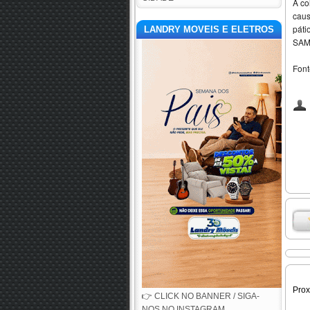
A co
caus
páti
LANDRY MOVEIS E ELETROS
SAMU
Font
Pro
👉 CLICK NO BANNER / SIGA-
NOS NO INSTAGRAM