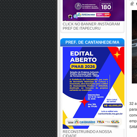
CLICK NO BANNER /INSTAGRAM
PREF DE ITAPECURU
PREF. DE CANTANHEDE/MA
32 a
par
com
empr
SAMU
RECONSTRUINDO A NOSSA
CIDADE