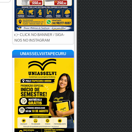
👉 CLICK NO BANNER / SIGA-
NOS NO INSTAGRAM
UNIASSELVI/ITAPECURU