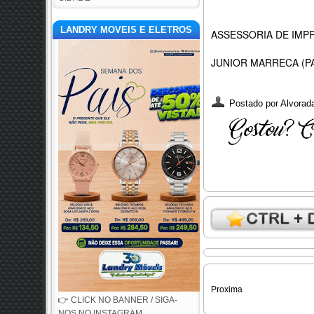
LANDRY MOVEIS E ELETROS
ASSESSORIA DE IMP
JUNIOR MARRECA (PA
Postado por
Alvorada
Proxima
👉 CLICK NO BANNER / SIGA-
NOS NO INSTAGRAM