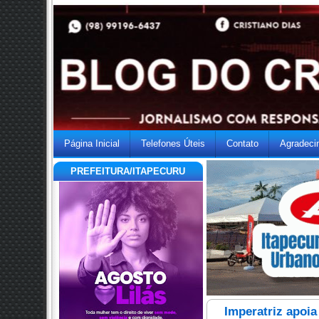
Página Inicial
Telefones Úteis
Contato
Agradeci
PREFEITURA/ITAPECURU
Imperatriz apoia