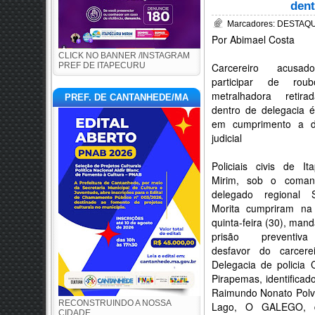
dent
Marcadores:
DESTAQUE
Por Abimael Costa
CLICK NO BANNER /INSTAGRAM
PREF DE ITAPECURU
Carcereiro acusa
participar de rou
metralhadora retir
PREF. DE CANTANHEDE/MA
dentro de delegacia 
em cumprimento a d
judicial
Policiais civis de It
Mirim, sob o coma
delegado regional 
Morita cumpriram na 
quinta-feira (30), man
prisão preventi
desfavor do carcere
Delegacia de policia C
Pirapemas, identifica
Raimundo Nonato Polv
RECONSTRUINDO A NOSSA
Lago, O GALEGO, 
CIDADE