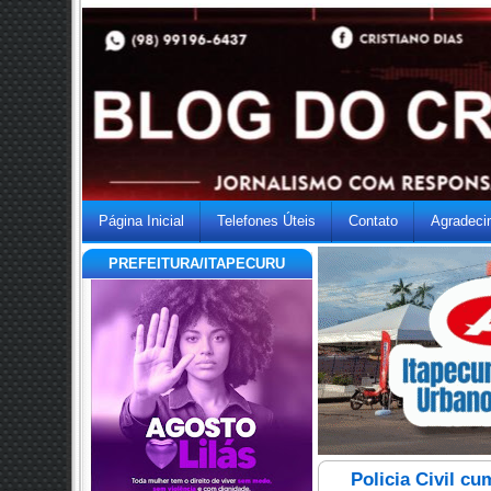
Página Inicial
Telefones Úteis
Contato
Agradeci
PREFEITURA/ITAPECURU
Policia Civil c