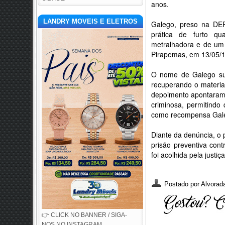
anos.
LANDRY MOVEIS E ELETROS
Galego, preso na DEP
prática de furto qu
metralhadora e de um 
Pirapemas, em 13/05/1
O nome de Galego sur
recuperando o materia
depoimento apontaram o
criminosa, permitind
como recompensa Galeg
Diante da denúncia, o p
prisão preventiva con
foi acolhida pela justiç
Postado por
Alvorada
👉 CLICK NO BANNER / SIGA-
NOS NO INSTAGRAM