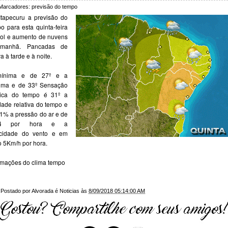
Marcadores:
previsão do tempo
tapecuru a previsão do
o para esta quinta-feira
ol e aumento de nuvens
manhã. Pancadas de
a à tarde e à noite.
ínima e de 27º e a
ima e de 33º Sensação
mica do tempo é 31º a
ade relativa do tempo e
1% a pressão do ar e de
14 por hora e a
ocidade do vento e em
o 5Km/h por hora.
rmações do clima tempo
Postado por
Alvorada é Noticias
às
8/09/2018 05:14:00 AM