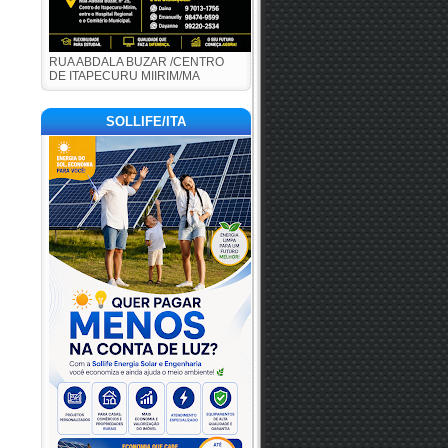
RUA ABDALA BUZAR /CENTRO
DE ITAPECURU MIIRIM/MA
SOLLIFE/ITA