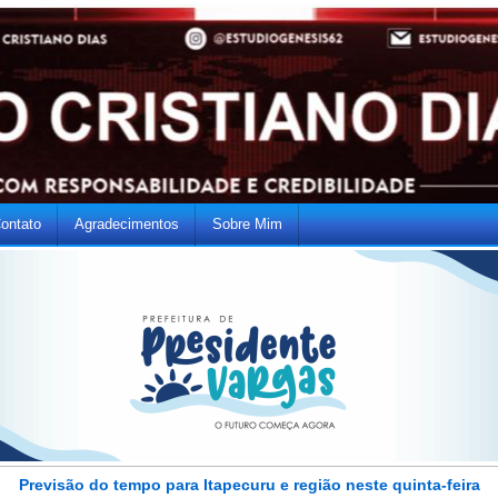
ontato
Agradecimentos
Sobre Mim
Previsão do tempo para Itapecuru e região neste quinta-feira