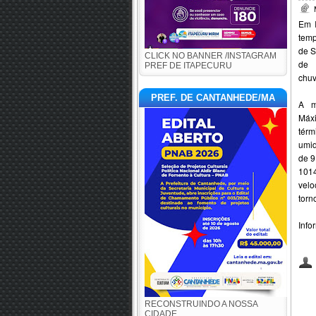
Em I
temp
de S
CLICK NO BANNER /INSTAGRAM
de 
PREF DE ITAPECURU
chuv
PREF. DE CANTANHEDE/MA
A m
Máx
tér
umid
de 9
10
vel
torn
Info
RECONSTRUINDO A NOSSA
CIDADE