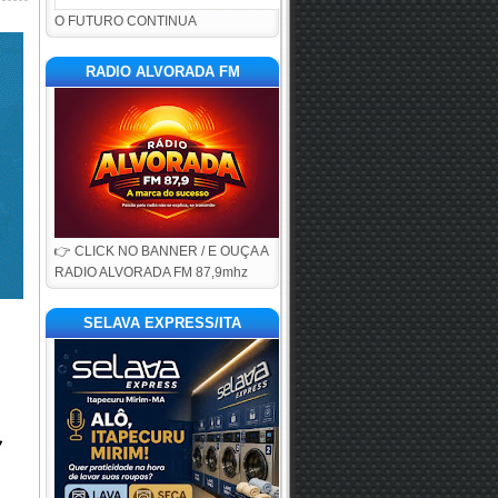
O FUTURO CONTINUA
RADIO ALVORADA FM
👉 CLICK NO BANNER / E OUÇA A
RADIO ALVORADA FM 87,9mhz
SELAVA EXPRESS/ITA