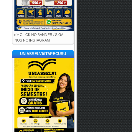
👉 CLICK NO BANNER / SIGA-
NOS NO INSTAGRAM
UNIASSELVI/ITAPECURU