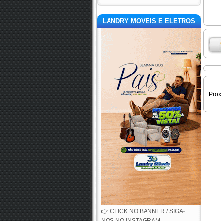
LANDRY MOVEIS E ELETROS
Pro
👉 CLICK NO BANNER / SIGA-
NOS NO INSTAGRAM