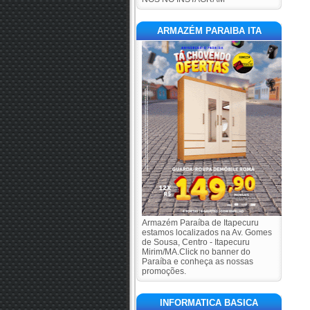
ARMAZÉM PARAIBA ITA
Armazém Paraíba de Itapecuru
estamos localizados na Av. Gomes
de Sousa, Centro - Itapecuru
Mirim/MA.Click no banner do
Paraíba e conheça as nossas
promoções.
INFORMATICA BASICA