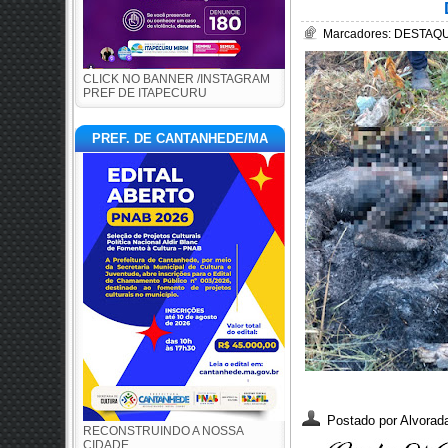
Marcadores:
DESTAQUE
CLICK NO BANNER /INSTAGRAM
PREF DE ITAPECURU
PREF. DE CANTANHEDE/MA
Postado por
Alvorada
RECONSTRUINDO A NOSSA
CIDADE