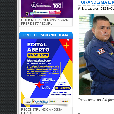
GRANDE/MA É 
Marcadores:
DESTAQU
CLICK NO BANNER /INSTAGRAM
PREF DE ITAPECURU
PREF. DE CANTANHEDE/MA
Comandante da GM (foto
RECONSTRUINDO A NOSSA
CIDADE