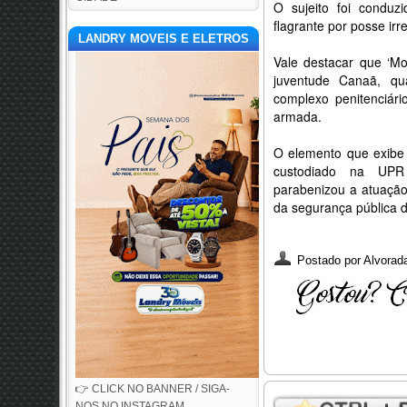
O sujeito foi conduz
flagrante por posse ir
LANDRY MOVEIS E ELETROS
Vale destacar que ‘Mo
juventude Canaã, q
complexo penitenciári
armada.
O elemento que exibe 
custodiado na UPR 
parabenizou a atuaçã
da segurança pública d
Postado por
Alvorada
👉 CLICK NO BANNER / SIGA-
NOS NO INSTAGRAM