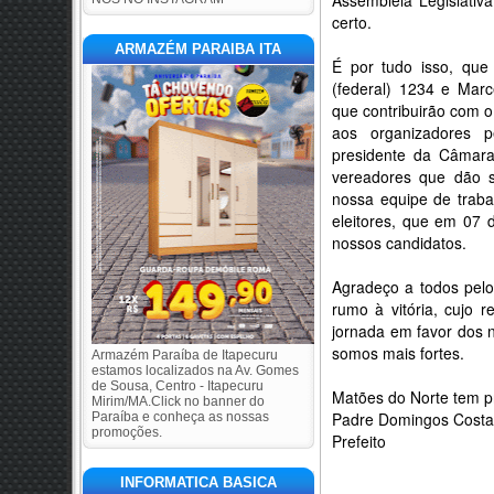
Assembleia Legislativ
certo.
ARMAZÉM PARAIBA ITA
É por tudo isso, que
(federal) 1234 e Marc
que contribuirão com 
aos organizadores p
presidente da Câmara
vereadores que dão s
nossa equipe de traba
eleitores, que em 07 
nossos candidatos.
Agradeço a todos pelo
rumo à vitória, cujo 
jornada em favor dos 
somos mais fortes.
Armazém Paraíba de Itapecuru
estamos localizados na Av. Gomes
de Sousa, Centro - Itapecuru
Matões do Norte tem p
Mirim/MA.Click no banner do
Padre Domingos Costa
Paraíba e conheça as nossas
promoções.
Prefeito
INFORMATICA BASICA