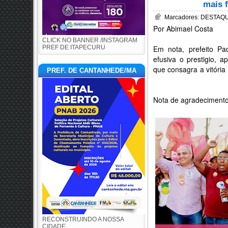
mais 
Marcadores:
DESTAQUE
Por Abimael Costa
CLICK NO BANNER /INSTAGRAM
PREF DE ITAPECURU
Em nota, prefeito P
efusiva o prestigio, 
que consagra a vitóri
PREF. DE CANTANHEDE/MA
Nota de agradeciment
RECONSTRUINDO A NOSSA
CIDADE