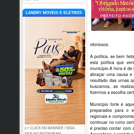
LANDRY MOVEIS E ELETROS
vitoriosos.
A política, se bem feit
esta política que v
município.A hora é de 
abraçar uma causa e d
resultado das urnas q
buscamos, as realiz
fizermos a escolha cert
Município forte é aqu
preparados para o e
regionais e compromis
continuar no rumo cert
é preciso contar com 
👉 CLICK NO BANNER / SIGA-
NOS NO INSTAGRAM