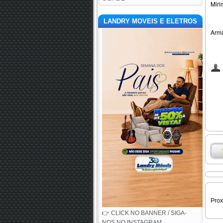
Miri
LANDRY MOVEIS E ELETROS
Arma
Pro
👉 CLICK NO BANNER / SIGA-
NOS NO INSTAGRAM