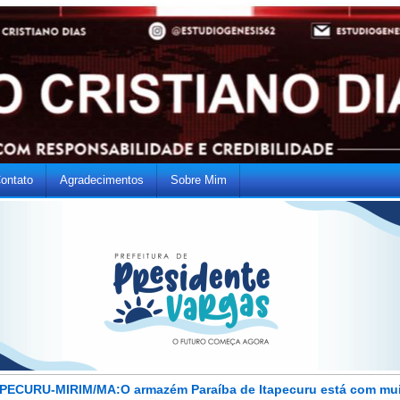
ontato
Agradecimentos
Sobre Mim
PECURU-MIRIM/MA:O armazém Paraíba de Itapecuru está com mu