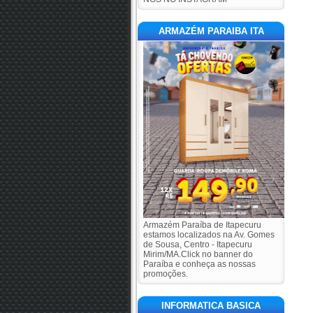
ARMAZÉM PARAIBA ITA
Armazém Paraíba de Itapecuru
estamos localizados na Av. Gomes
de Sousa, Centro - Itapecuru
Mirim/MA.Click no banner do
Paraíba e conheça as nossas
promoções.
INFORMATICA BASICA