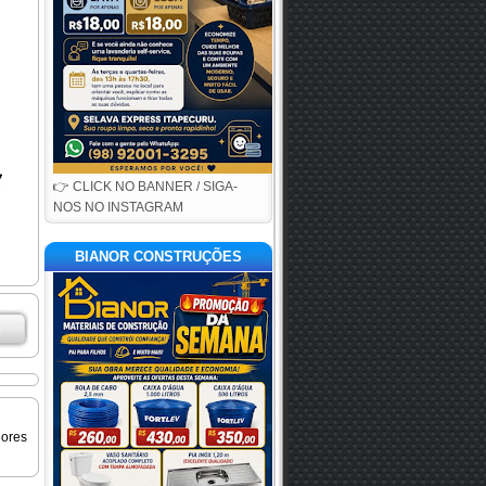
👉 CLICK NO BANNER / SIGA-
NOS NO INSTAGRAM
BIANOR CONSTRUÇÕES
iores