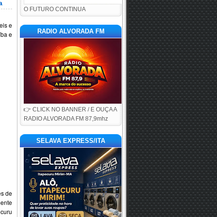
a
O FUTURO CONTINUA
eis e
RADIO ALVORADA FM
íba e
👉 CLICK NO BANNER / E OUÇA A
RADIO ALVORADA FM 87,9mhz
SELAVA EXPRESS/ITA
es de
ente
ecuru