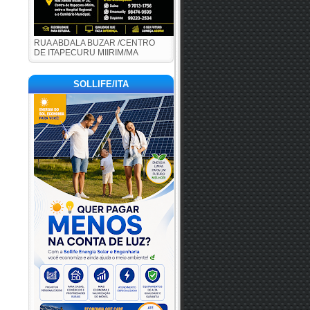
RUA ABDALA BUZAR /CENTRO
DE ITAPECURU MIIRIM/MA
SOLLIFE/ITA