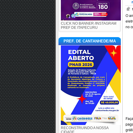
O ar
elet
CLICK NO BANNER /INSTAGRAM
no c
PREF DE ITAPECURU
PREF. DE CANTANHEDE/MA
Faça
pag
RECONSTRUINDO A NOSSA
grát
CIDADE