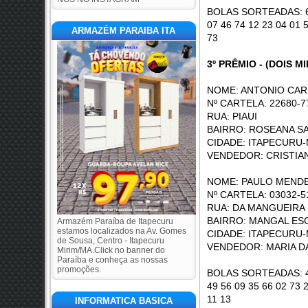
BOLAS SORTEADAS: 68 
07 46 74 12 23 04 01 
ARMAZÉM PARAIBA ITA
73
3º PRÊMIO - (DOIS MI
NOME: ANTONIO CAR
Nº CARTELA: 22680-7
RUA: P
BAIRRO: ROSEANA S
CIDADE: ITAPECURU-
VENDEDOR: CRISTIA
NOME: PAULO MENDE
Nº CARTELA: 03032-5
RUA: DA M
BAIRRO: MANGAL E
Armazém Paraíba de Itapecuru
estamos localizados na Av. Gomes
CIDADE: ITAPECURU-
de Sousa, Centro - Itapecuru
VENDEDOR: MARIA D
Mirim/MA.Click no banner do
Paraíba e conheça as nossas
promoções.
BOLAS SORTEADAS: 44 
49 56 09 35 66 02 73 
11 13
INFORMATICA BASICA