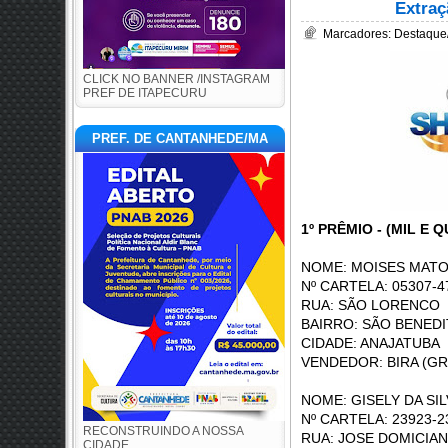
Extraç
Marcadores:
Destaque
CLICK NO BANNER /INSTAGRAM
PREF DE ITAPECURU
PREF. DE CANTANHEDE/MA
1º PRÊMIO - (MIL E
NOME: MOISES MATO
Nº CARTELA: 05307-4
RUA: SÃ
BAIRRO: SÃO BEN
CIDADE: ANAJATUBA
VENDEDOR: BIRA (GR
NOME: GISELY DA SI
Nº CARTELA: 23923-2
RECONSTRUINDO A NOSSA
RUA: JOSE DO
CIDADE