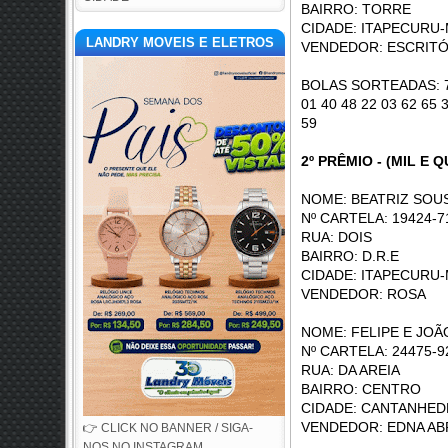
BAIRRO: TORRE
CIDADE: ITAPECURU-
LANDRY MOVEIS E ELETROS
VENDEDOR: ESCRIT
BOLAS SORTEADAS: 70 
01 40 48 22 03 62 65 
59
2º PRÊMIO - (MIL E
NOME: BEATRIZ SOU
Nº CARTELA: 19424-7
RUA: 
BAIRRO: D.R.E
CIDADE: ITAPECURU-
VENDEDOR: ROSA
NOME: FELIPE E JOÃ
Nº CARTELA: 24475-9
RUA: D
BAIRRO: CENTRO
CIDADE: CANTANHED
VENDEDOR: EDNA A
👉 CLICK NO BANNER / SIGA-
NOS NO INSTAGRAM