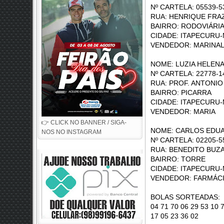
Nº CARTELA: 05539-5
RUA: HENRI
BAIRRO: RODOVIÁRI
CIDADE: ITAPECURU-
VENDEDOR: MARINAL
NOME: LUZIA HELENA
Nº CARTELA: 22778-1
RUA: PROF. ANT
BAIRRO: PICARRA
CIDADE: ITAPECURU-
VENDEDOR: MARIA
👉 CLICK NO BANNER / SIGA-
NOME: CARLOS EDUA
NOS NO INSTAGRAM
Nº CARTELA: 02205-5
RUA: BENE
BAIRRO: TORRE
CIDADE: ITAPECURU-
VENDEDOR: FARMÁCI
BOLAS SORTEADAS: 31 
04 71 70 06 29 53 10 
17 05 23 36 02