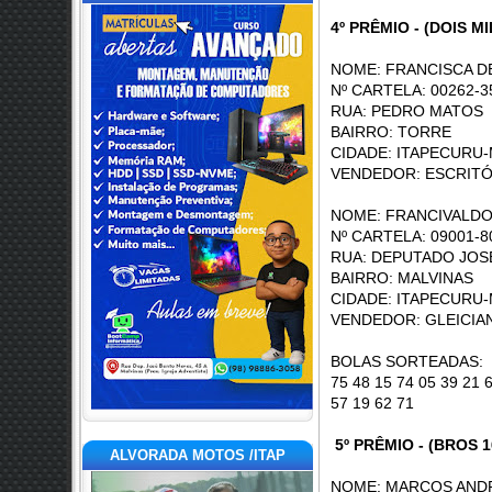
4º PRÊMIO - (DOIS MI
NOME: FRANCISCA D
Nº CARTELA: 00262-3
RUA: PEDR
BAIRRO: TORRE
CIDADE: ITAPECURU-
VENDEDOR: ESCRIT
NOME: FRANCIVALDO
Nº CARTELA: 09001-8
RUA: DEPUTA
BAIRRO: MALVINAS
CIDADE: ITAPECURU-
VENDEDOR: GLEICIA
BOLAS SORTEADAS: 59 
75 48 15 74 05 39 21 
57 19 62 71
5º PRÊMIO - (BROS 
ALVORADA MOTOS /ITAP
NOME: MARCOS ANDR