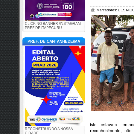
Marcadores:
DESTAQUE
CLICK NO BANNER /INSTAGRAM
PREF DE ITAPECURU
PREF. DE CANTANHEDE/MA
isto estavam tent
RECONSTRUINDO A NOSSA
reconhecimento, não
CIDADE