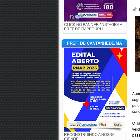
CLICK NO BANNER /INSTAGRAM
PREF DE ITAPECURU
PREF. DE CANTANHEDE/MA
Após
segu
pelo
cond
O ra
veíc
pass
RECONSTRUINDO A NOSSA
CIDADE