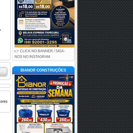
👉 CLICK NO BANNER / SIGA-
NOS NO INSTAGRAM
BIANOR CONSTRUÇÕES
iores