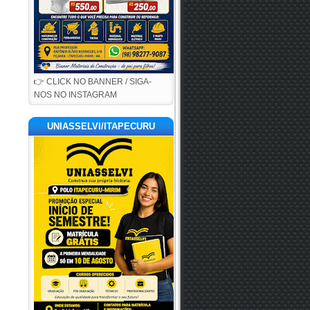
👉 CLICK NO BANNER / SIGA-
NOS NO INSTAGRAM
UNIASSELVI/ITAPECURU