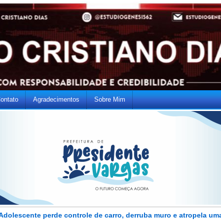
ontato
Agradecimentos
Sobre Mim
Adolescente perde controle de carro, derruba muro e atropela um