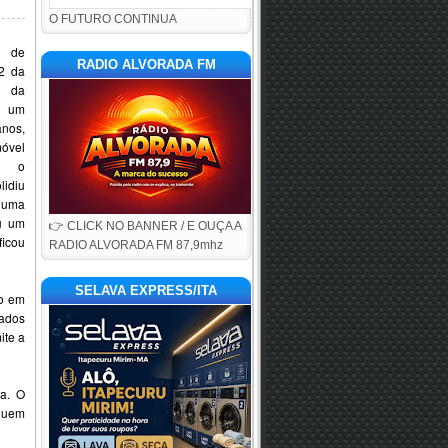
O FUTURO CONTINUA
e de
RADIO ALVORADA FM
2 da
o da
, um
nos,
óvel
u o
lidiu
uma
ou um
👉 CLICK NO BANNER / E OUÇA A
cou
RADIO ALVORADA FM 87,9mhz
SELAVA EXPRESS/ITA
do em
zados
ite a
ta. O
 quem