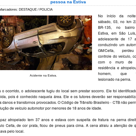
pessoa na Estiva
Marcadores:
DESTAQUE / POLICIA
No início da noit
sábado, 03, no km 2
BR-135, no bairr
Estiva, em São Luís
adolescente de 17 a
conduzindo um autom
GM/Celta, perde
controle do veículo, co
com o muro de 
residência e atropel
homem, que fi
Acidente na Estiva.
lesionado na perna.
 o ocorrido, o adolescente fugiu do local sem prestar socorro. Ele foi identifica
ida, pois é conhecido naquela área. Ele e os tutores deverão ser responsabili
s danos e transtornos provocados. O Código de Trânsito Brasileiro - CTB não perm
ução de veículo automotor por menores de 18 anos de idade.
paz atropelado tem 37 anos e estava com suspeita de fratura na perna direi
ulo Celta, de cor prata, ficou de pneus para cima. A cena atraiu a atenção de
ava pelo local.