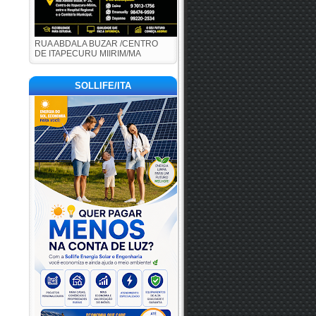
RUA ABDALA BUZAR /CENTRO
DE ITAPECURU MIIRIM/MA
SOLLIFE/ITA