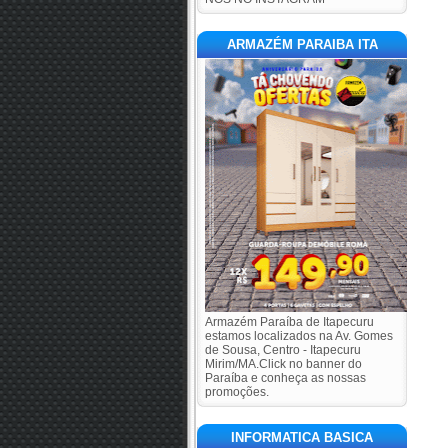
ARMAZÉM PARAIBA ITA
Armazém Paraíba de Itapecuru
estamos localizados na Av. Gomes
de Sousa, Centro - Itapecuru
Mirim/MA.Click no banner do
Paraíba e conheça as nossas
promoções.
INFORMATICA BASICA