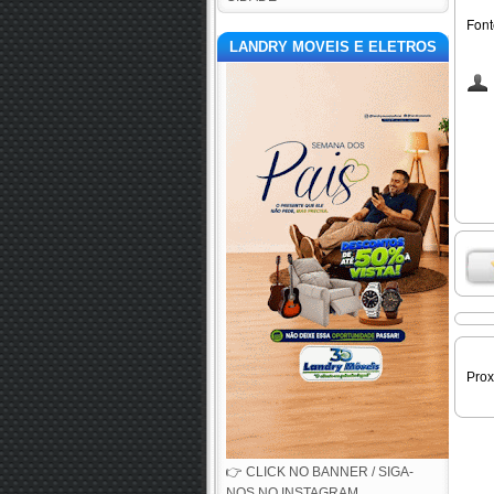
Font
LANDRY MOVEIS E ELETROS
Pro
👉 CLICK NO BANNER / SIGA-
NOS NO INSTAGRAM