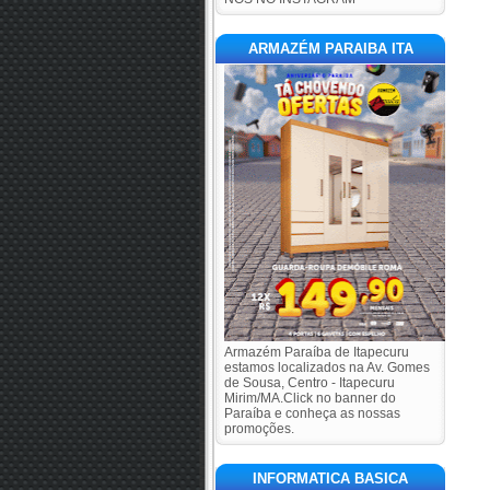
ARMAZÉM PARAIBA ITA
Armazém Paraíba de Itapecuru
estamos localizados na Av. Gomes
de Sousa, Centro - Itapecuru
Mirim/MA.Click no banner do
Paraíba e conheça as nossas
promoções.
INFORMATICA BASICA