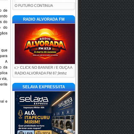
O FUTURO CONTINUA
o de
rendo
RADIO ALVORADA FM
s do
o do
gãos
 que
para
s.
A
o da
👉 CLICK NO BANNER / E OUÇA A
lica
RADIO ALVORADA FM 87,9mhz
 via,
ente
SELAVA EXPRESS/ITA
nal e