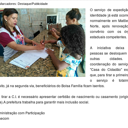
Marcadores:
Destaque/Publicidade
O serviço de expediçã
identidade já está ocor
normalmente em Matõe
Norte, após renovaçã
convênio com os ór
estaduais competentes.
A iniciativa deixa
pessoas se desloquem 
outras cidade
coordenação do serviç
"Casa do Cidadão" exp
que, para tirar a primeira
o serviço é totalm
uito, já na segunda via, beneficiários do Bolsa Família ficam isentos.
 tirar a C.I. é necessário apresentar certidão de nascimento ou casamento (origi
a).
A prefeitura trabalha para garantir mais inclusão social.
inistração com Participação
secom