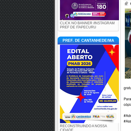
CLICK NO BANNER /INSTAGRAM
PREF DE ITAPECURU
PREF. DE CANTANHEDE/MA
grat
Para
cópi
#Adm
#As
RECONSTRUINDO A NOSSA
CIDADE