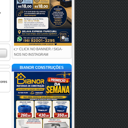
👉 CLICK NO BANNER / SIGA-
NOS NO INSTAGRAM
BIANOR CONSTRUÇÕES
iores