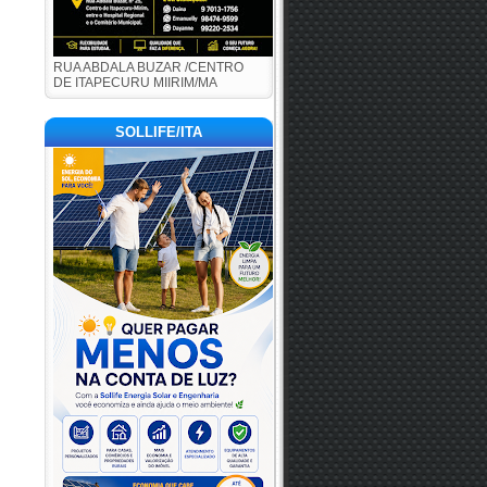
RUA ABDALA BUZAR /CENTRO
DE ITAPECURU MIIRIM/MA
SOLLIFE/ITA