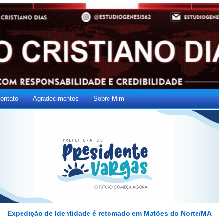
ontato
Agradecimentos
Sobre Mim
Expedição de Identidade é retomado em Matões do Norte/MA