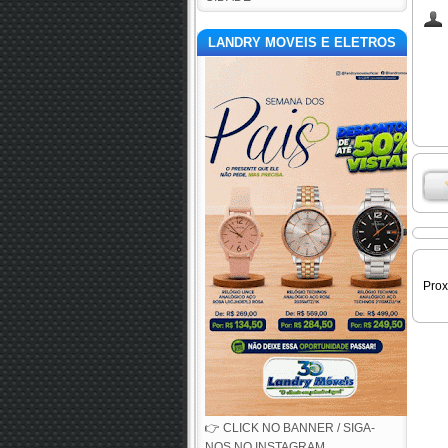
LANDRY MOVEIS E ELETROS
Pro
👉 CLICK NO BANNER / SIGA-
NOS NO INSTAGRAM