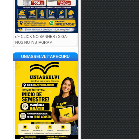
👉 CLICK NO BANNER / SIGA-
NOS NO INSTAGRAM
UNIASSELVI/ITAPECURU