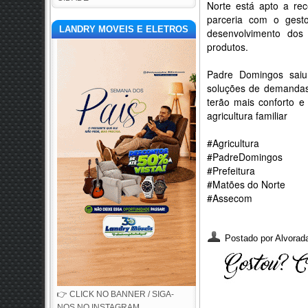
Norte está apto a re
parceria com o gesto
LANDRY MOVEIS E ELETROS
desenvolvimento dos
produtos.
Padre Domingos saiu 
soluções de demandas
terão mais conforto e
agricultura familiar
#Agricultura
#PadreDomingos
#Prefeitura
#Matões do Norte
#Assecom
Postado por
Alvorada
👉 CLICK NO BANNER / SIGA-
NOS NO INSTAGRAM