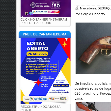
Marcadores:
DESTAQUE
Por Sergio Roberto
CLICK NO BANNER /INSTAGRAM
PREF DE ITAPECURU
PREF. DE CANTANHEDE/MA
De imediato a policia 
possíveis rotas de fug
020, próximo o Povoad
Lima.
RECONSTRUINDO A NOSSA
CIDADE