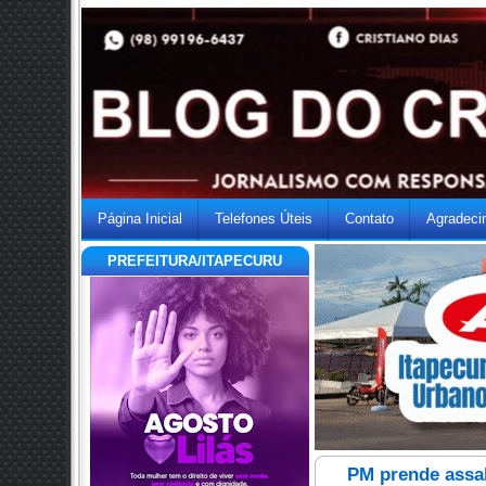
Página Inicial
Telefones Úteis
Contato
Agradeci
PREFEITURA/ITAPECURU
PM prende assal