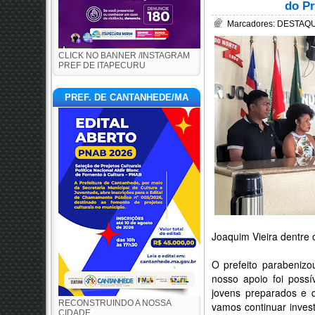
do Pr
Marcadores:
DESTAQUE
CLICK NO BANNER /INSTAGRAM
PREF DE ITAPECURU
PREF. DE CANTANHEDE/MA
Joaquim Vieira dentre 
O prefeito parabenizo
nosso apoio foi poss
jovens preparados e q
RECONSTRUINDO A NOSSA
vamos continuar inves
CIDADE