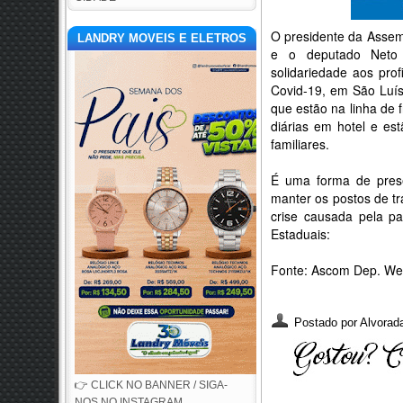
O presidente da Assem
LANDRY MOVEIS E ELETROS
e o deputado Neto 
solidariedade aos pr
Covid-19, em São Luís
que estão na linha de
diárias em hotel e es
familiares.
É uma forma de prese
manter os postos de tra
crise causada pela p
Estaduais:
Fonte: Ascom Dep. We
Postado por
Alvorada
👉 CLICK NO BANNER / SIGA-
NOS NO INSTAGRAM