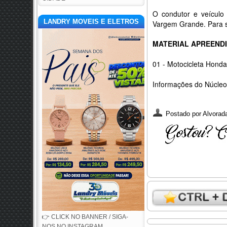
O condutor e veículo 
LANDRY MOVEIS E ELETROS
Vargem Grande. Para s
MATERIAL APREEND
01 - Motocicleta Hond
Informações do Núcle
Postado por
Alvorada
👉 CLICK NO BANNER / SIGA-
NOS NO INSTAGRAM