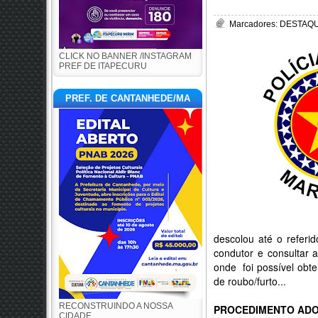
Marcadores:
DESTAQU
CLICK NO BANNER /INSTAGRAM
PREF DE ITAPECURU
PREF. DE CANTANHEDE/MA
descolou até o referi
condutor e consultar 
onde foi possível obte
de roubo/furto...
RECONSTRUINDO A NOSSA
PROCEDIMENTO AD
CIDADE