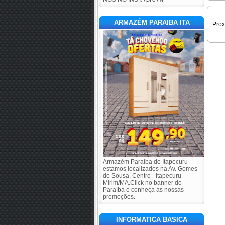
ARMAZÉM PARAIBA ITA
Pro
Armazém Paraíba de Itapecuru
estamos localizados na Av. Gomes
de Sousa, Centro - Itapecuru
Mirim/MA.Click no banner do
Paraíba e conheça as nossas
promoções.
INFORMATICA BASICA