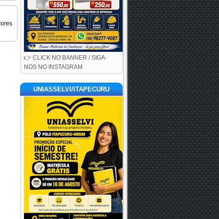
iores
👉 CLICK NO BANNER / SIGA-
NOS NO INSTAGRAM
UNIASSELVI/ITAPECURU