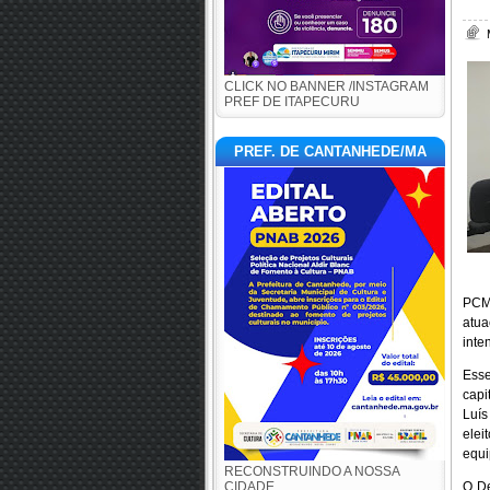
CLICK NO BANNER /INSTAGRAM
PREF DE ITAPECURU
PREF. DE CANTANHEDE/MA
PCMA
atu
inte
Esse
capi
Luís
elei
equi
RECONSTRUINDO A NOSSA
CIDADE
O De