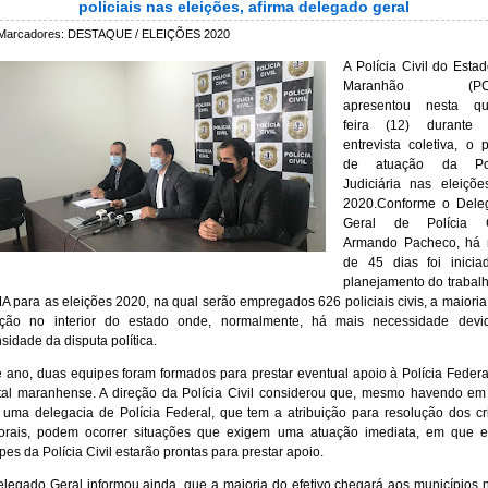
policiais nas eleições, afirma delegado geral
Marcadores:
DESTAQUE / ELEIÇÕES 2020
A Polícia Civil do Esta
Maranhão (PC
apresentou nesta qui
feira (12) durante
entrevista coletiva, o 
de atuação da Pol
Judiciária nas eleiçõ
2020.Conforme o Dele
Geral de Polícia Ci
Armando Pacheco, há 
de 45 dias foi inicia
planejamento do trabal
 para as eleições 2020, na qual serão empregados 626 policiais civis, a maiori
ação no interior do estado onde, normalmente, há mais necessidade devi
nsidade da disputa política.
 ano, duas equipes foram formados para prestar eventual apoio à Polícia Federa
tal maranhense. A direção da Polícia Civil considerou que, mesmo havendo e
 uma delegacia de Polícia Federal, que tem a atribuição para resolução dos c
torais, podem ocorrer situações que exigem uma atuação imediata, em que 
pes da Polícia Civil estarão prontas para prestar apoio.
legado Geral informou ainda, que a maioria do efetivo chegará aos municípios 