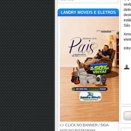
sext
dete
LANDRY MOVEIS E ELETROS
desl
estã
São 
Arma
elei
Inf
👉 CLICK NO BANNER / SIGA-
NOS NO INSTAGRAM