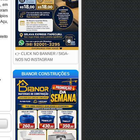
s, em
foram
ípios
-Açu,
leito
👉 CLICK NO BANNER / SIGA-
NOS NO INSTAGRAM
BIANOR CONSTRUÇÕES