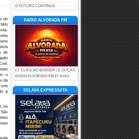
O FUTURO CONTINUA
do do
RADIO ALVORADA FM
MA)
nta-
 uma
plano
ícia
es de
gado
vil,
mais
👉 CLICK NO BANNER / E OUÇA A
do o
RADIO ALVORADA FM 87,9mhz
ho da
a com
SELAVA EXPRESS/ITA
do à
l, na
m São
rimes
essas
nesta