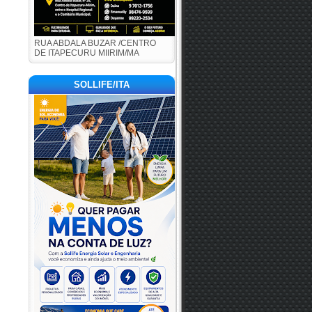
RUA ABDALA BUZAR /CENTRO
DE ITAPECURU MIIRIM/MA
SOLLIFE/ITA