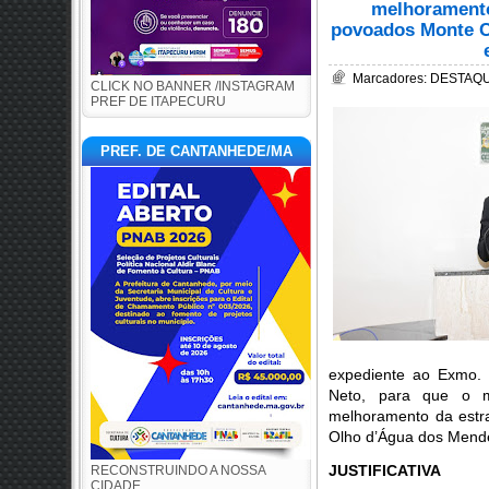
melhoramento 
povoados Monte C
Marcadores:
DESTAQUE
CLICK NO BANNER /INSTAGRAM
PREF DE ITAPECURU
PREF. DE CANTANHEDE/MA
expediente ao Exmo. 
Neto, para que o m
melhoramento da estra
Olho d’Água dos Mende
JUSTIFICATIVA
RECONSTRUINDO A NOSSA
CIDADE