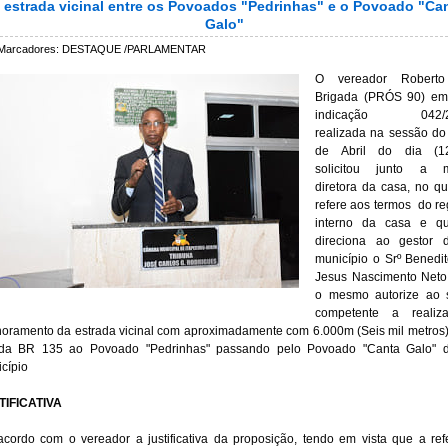
 estrada vicinal entre os Povoados "Pedrinhas" e o Povoado "Ca
Galo"
Marcadores:
DESTAQUE /PARLAMENTAR
O vereador Roberto
Brigada (PRÓS 90) em 
indicação 042/2
realizada na sessão do
de Abril do dia (12/
solicitou junto a m
diretora da casa, no qu
refere aos termos  do re
interno da casa e qu
direciona ao gestor d
Jesus
 Nascimento Neto
o mesmo autorize ao s
competente a realiza
oramento da estrada vicinal com aproximadamente com 6.000m (Seis mil metros)
 da BR 135 ao Povoado "Pedrinhas" passando pelo Povoado "Canta Galo" de
cípio
TIFICATIVA
cordo com o vereador a justificativa da proposição, tendo em vista que a refe