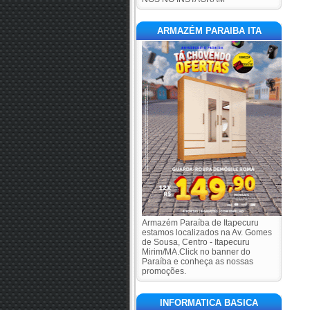
ARMAZÉM PARAIBA ITA
Armazém Paraíba de Itapecuru
estamos localizados na Av. Gomes
de Sousa, Centro - Itapecuru
Mirim/MA.Click no banner do
Paraíba e conheça as nossas
promoções.
INFORMATICA BASICA