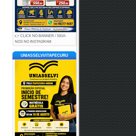
👉 CLICK NO BANNER / SIGA-
NOS NO INSTAGRAM
UNIASSELVI/ITAPECURU