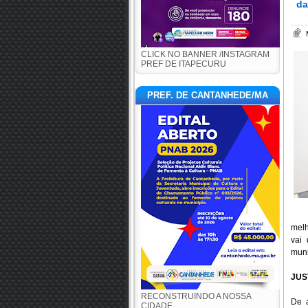
da
CLICK NO BANNER /INSTAGRAM
PREF DE ITAPECURU
PREF. DE CANTANHEDE/MA
melh
vai
muni
JUS
RECONSTRUINDO A NOSSA
De a
CIDADE