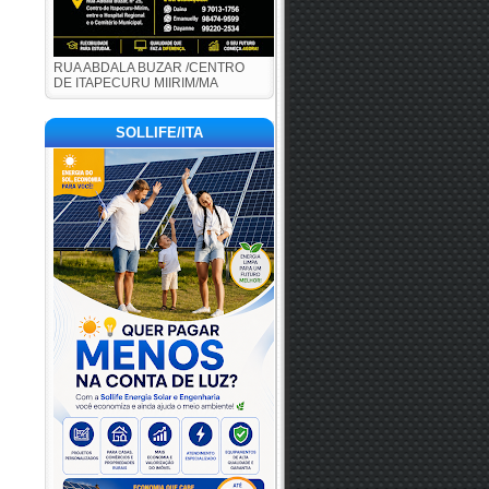
RUA ABDALA BUZAR /CENTRO
DE ITAPECURU MIIRIM/MA
SOLLIFE/ITA