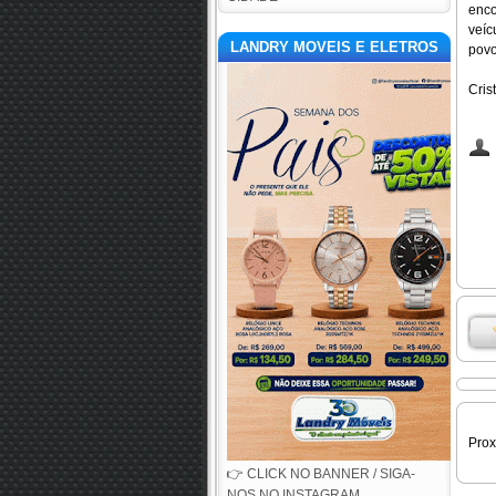
enco
veíc
LANDRY MOVEIS E ELETROS
povo
Cris
Pro
👉 CLICK NO BANNER / SIGA-
NOS NO INSTAGRAM