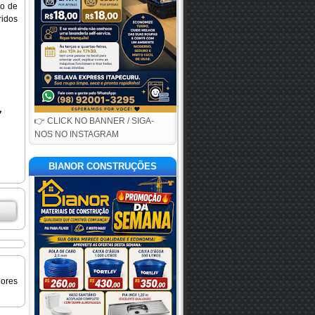
o de 
idos 
👉 CLICK NO BANNER / SIGA-
NOS NO INSTAGRAM
BIANOR CONSTRUÇÕES
iores