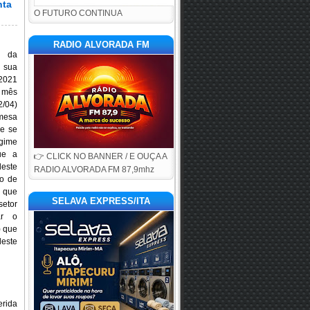
nta
O FUTURO CONTINUA
RADIO ALVORADA FM
 da 
sua 
021 
 mês 
04) 
esa 
e se 
gime 
e a 
👉 CLICK NO BANNER / E OUÇA A
este 
RADIO ALVORADA FM 87,9mhz
município o Srº Benedito de 
 que 
SELAVA EXPRESS/ITA
etor 
r o 
 que 
ste 
rida 