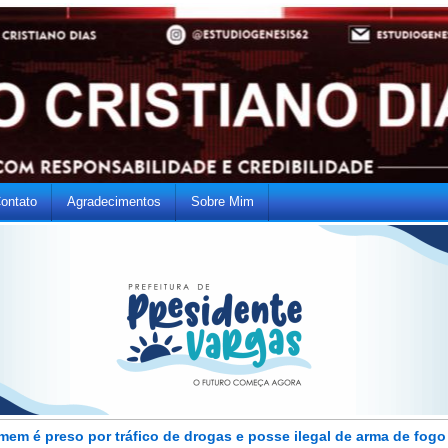
ontato
Agradecimentos
Sobre Mim
em é preso por tráfico de drogas e posse ilegal de arma de fog