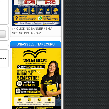
👉 CLICK NO BANNER / SIGA-
NOS NO INSTAGRAM
UNIASSELVI/ITAPECURU
iores