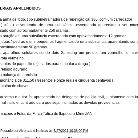
ERIAIS APREENDIDOS
 arma de fogo, tipo submetralhadora de repetição cal 380, com um carregador
 ( três ) esverdeada de uma substância esverdeada aparentando ser maco
nsado com aproximadamente 250 gramas.
 porção de uma substância esverdeada com aproximadamente 12 gramas
( duas ) pedras e uns pequenos fragmentos de uma substância aparentando ser c
proximadamente 50 gramas.
ês aparelhos celulares sendo dois Samsung um preto e um vermelho, e mais
rola vermelho.
s rolos de papel filme ( usados para embalar a droga )
relógio dourado
 balança de precisão
mportância de 311,50 ( trezentos e onze reais e cinquenta centavos )
molho de chaves 
a forma o autor foi apresentado na delegacia de polícia civil, juntamente com to
rial ilícito encontrado para que sejam tomadas as devidas providências.
rmações e Fotos da Força Tática de Itapecuru-Mirim/MA
Postado por
Alvorada é Noticias
às
6/27/2021 10:36:00 PM