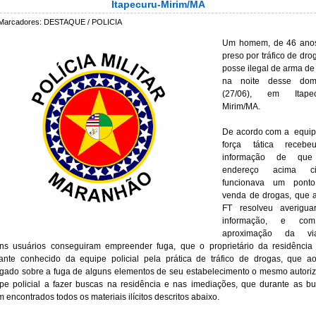
Itapecuru-Mirim/MA
Marcadores:
DESTAQUE / POLICIA
Um homem, de 46 anos,
preso por tráfico de drog
posse ilegal de arma de 
na 
noite
 desse domi
(27/06), em Itapec
Mirim/MA.
De acordo com a  equip
força tática recebe
informação de que
endereço acima cit
funcionava um ponto
venda de drogas, que 
FT resolveu averiguar
informação, e co
aproximação da viat
ns usuários conseguiram empreender fuga, que o proprietário da residência 
ante conhecido da equipe policial pela prática de tráfico de drogas, que ao
gado sobre a fuga de alguns elementos de seu estabelecimento o mesmo autoriz
pe policial a fazer buscas na residência e nas imediações, que durante as bu
m encontrados todos os materiais ilícitos descritos abaixo.