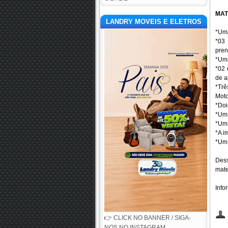
MAT
LANDRY MOVEIS E ELETROS
*Uma
*03
pre
*Uma
*02 
de a
*Tr
Moto
*Doi
*Um 
*Uma
*A i
*Um 
Dess
mate
Info
👉 CLICK NO BANNER / SIGA-
NOS NO INSTAGRAM