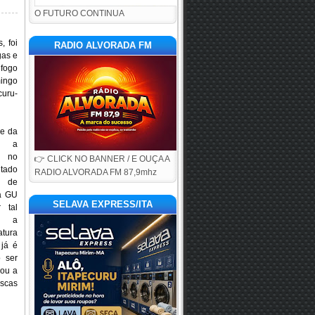
O FUTURO CONTINUA
 foi 
RADIO ALVORADA FM
as e 
fogo 
ngo 
uru-
e da 
u a 
 no 
👉 CLICK NO BANNER / E OUÇA A
ado 
RADIO ALVORADA FM 87,9mhz
 de 
a GU 
SELAVA EXPRESS/ITA
 tal 
m a 
ura 
já é 
 ser 
ou a 
scas 