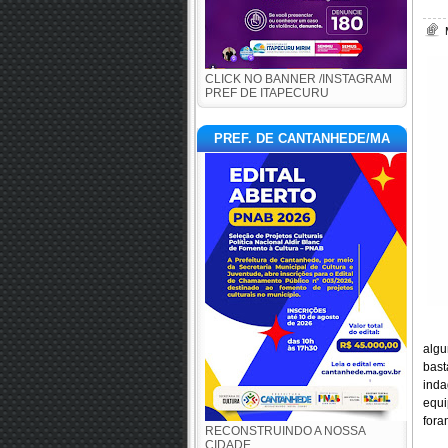
CLICK NO BANNER /INSTAGRAM
PREF DE ITAPECURU
PREF. DE CANTANHEDE/MA
algu
bast
inda
equi
fora
RECONSTRUINDO A NOSSA
CIDADE