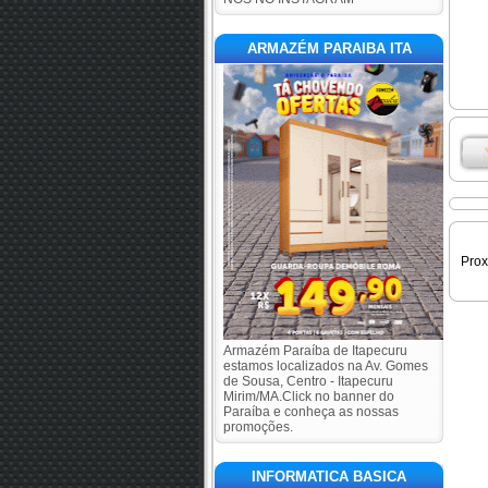
ARMAZÉM PARAIBA ITA
Pro
Armazém Paraíba de Itapecuru
estamos localizados na Av. Gomes
de Sousa, Centro - Itapecuru
Mirim/MA.Click no banner do
Paraíba e conheça as nossas
promoções.
INFORMATICA BASICA