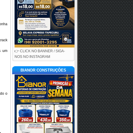
nha 
rack 
 um 
👉 CLICK NO BANNER / SIGA-
NOS NO INSTAGRAM
BIANOR CONSTRUÇÕES
do o 