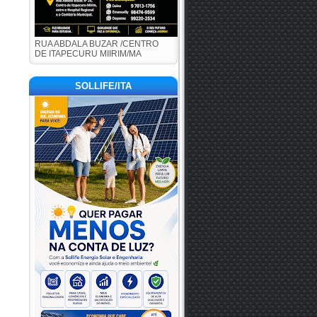
RUA ABDALA BUZAR /CENTRO
DE ITAPECURU MIIRIM/MA
SOLLIFE/ITA