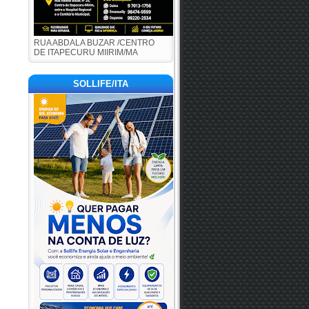
RUA ABDALA BUZAR /CENTRO
DE ITAPECURU MIIRIM/MA
SOLLIFE/ITA