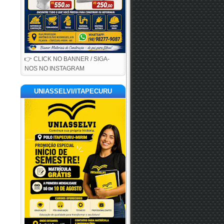
👉 CLICK NO BANNER / SIGA-
NOS NO INSTAGRAM
UNIASSELVI/ITAPECURU