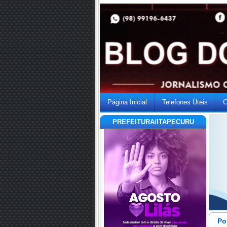
Página Inicial
Telefones Úteis
C
PREFEITURA/ITAPECURU
Po