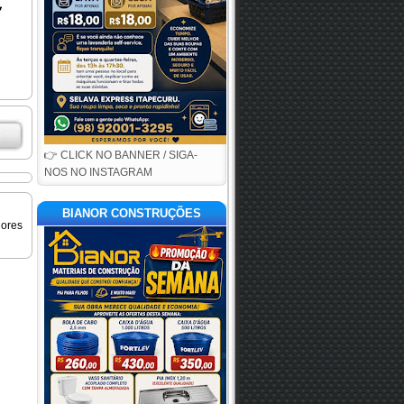
👉 CLICK NO BANNER / SIGA-
NOS NO INSTAGRAM
BIANOR CONSTRUÇÕES
iores