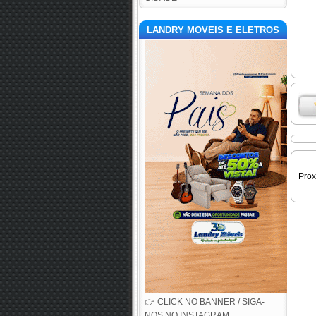
LANDRY MOVEIS E ELETROS
Pro
👉 CLICK NO BANNER / SIGA-
NOS NO INSTAGRAM