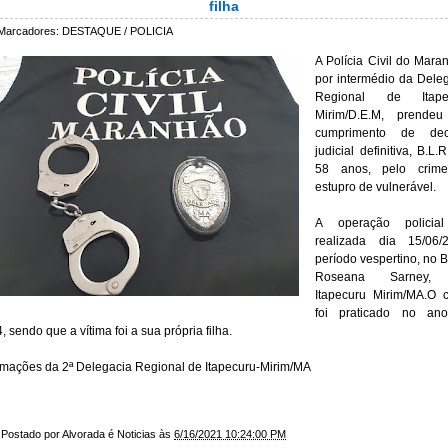
filha
Marcadores:
DESTAQUE / POLICIA
A Polícia Civil do Mara
por intermédio da Dele
Regional de Itape
Mirim/D.E.M, prende
cumprimento de dec
judicial definitiva, B.L.R
58 anos, pelo crim
estupro de vulnerável.
A operação policial
realizada dia 15/06/2
período vespertino, no B
Roseana Sarney,
Itapecuru Mirim/MA.
O c
foi praticado no an
, sendo que a vítima foi a sua própria filha
.
rmações da 2ª Delegacia Regional de Itapecuru-Mirim/MA
Postado por
Alvorada é Noticias
às
6/16/2021 10:24:00 PM