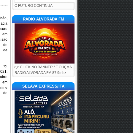
O FUTURO CONTINUA
nhão,
RADIO ALVORADA FM
gacia
curu
u em
isão
., de
e de
 foi
👉 CLICK NO BANNER / E OUÇA A
021,
RADIO ALVORADA FM 87,9mhz
airro
 em
SELAVA EXPRESS/ITA
rime
o de