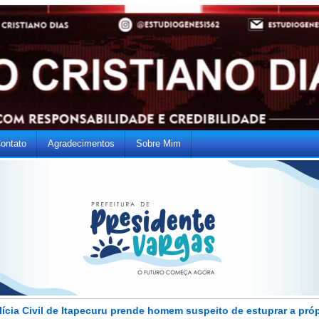
ontato
Agradecimentos
Sobre Mim
lícia Civil de Itapecuru prende homem suspeito de estuprar a próp