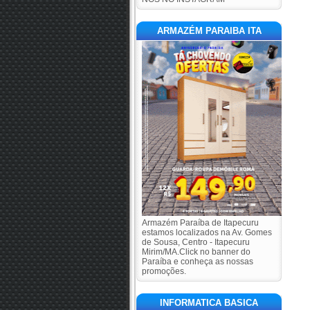
ARMAZÉM PARAIBA ITA
Armazém Paraíba de Itapecuru
estamos localizados na Av. Gomes
de Sousa, Centro - Itapecuru
Mirim/MA.Click no banner do
Paraíba e conheça as nossas
promoções.
INFORMATICA BASICA