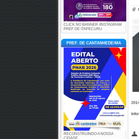
CLICK NO BANNER /INSTAGRAM
PREF DE ITAPECURU
PREF. DE CANTANHEDE/MA
2014
Info
RECONSTRUINDO A NOSSA
CIDADE