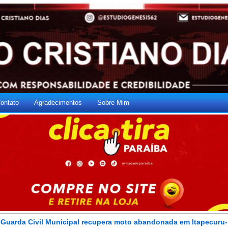
ontato
Agradecimentos
Sobre Mim
Guarda Civil Municipal recupera moto abandonada em Itapecuru-