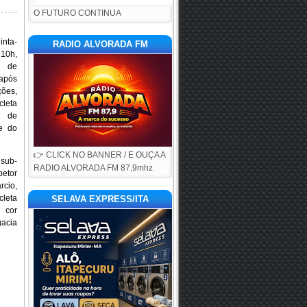
O FUTURO CONTINUA
nta-
RADIO ALVORADA FM
 10h,
l de
após
ões,
leta
a de
e do
👉 CLICK NO BANNER / E OUÇA A
 sub-
RADIO ALVORADA FM 87,9mhz
petor
cio,
leta
SELAVA EXPRESS/ITA
 cor
gacia