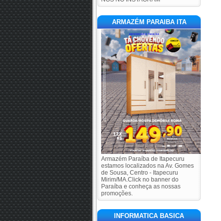
ARMAZÉM PARAIBA ITA
Armazém Paraíba de Itapecuru
estamos localizados na Av. Gomes
de Sousa, Centro - Itapecuru
Mirim/MA.Click no banner do
Paraíba e conheça as nossas
promoções.
INFORMATICA BASICA