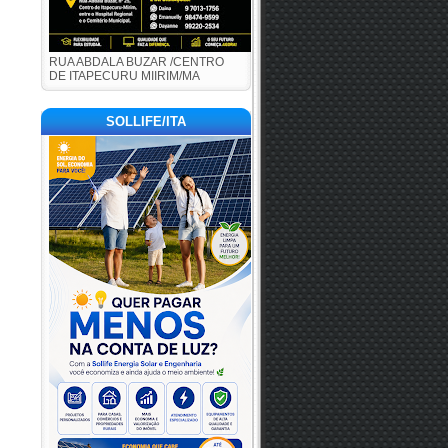
RUA ABDALA BUZAR /CENTRO
DE ITAPECURU MIIRIM/MA
SOLLIFE/ITA