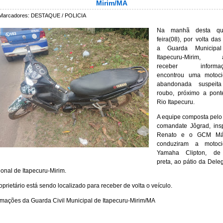
Mirim/MA
Marcadores:
DESTAQUE / POLICIA
Na manhã desta qui
feira(08), por volta das
a Guarda Municipa
Itapecuru-Mirim, 
receber informaç
encontrou uma motocic
abandonada suspeit
roubo, próximo a pont
Rio Itapecuru.
A equipe composta pelo
comandate Jôgrad, ins
Renato e o GCM Már
conduziram a motocic
Yamaha Clipton, de
preta, ao pátio da Dele
onal de Itapecuru-Mirim.
oprietário está sendo localizado para receber de volta o veículo.
rmações da Guarda Civil Municipal de Itapecuru-Mirim/MA