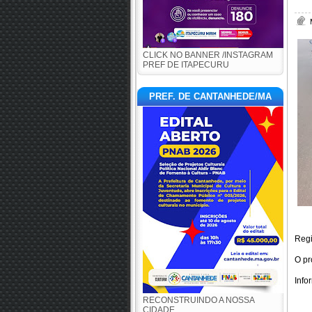
CLICK NO BANNER /INSTAGRAM
PREF DE ITAPECURU
PREF. DE CANTANHEDE/MA
Regi
O pr
Info
RECONSTRUINDO A NOSSA
CIDADE