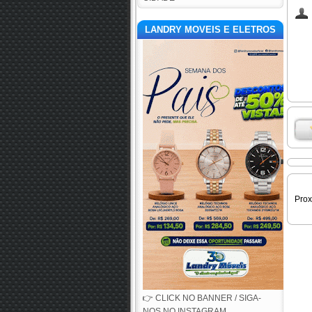
LANDRY MOVEIS E ELETROS
Pro
👉 CLICK NO BANNER / SIGA-
NOS NO INSTAGRAM