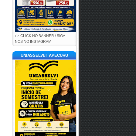
👉 CLICK NO BANNER / SIGA-
NOS NO INSTAGRAM
UNIASSELVI/ITAPECURU