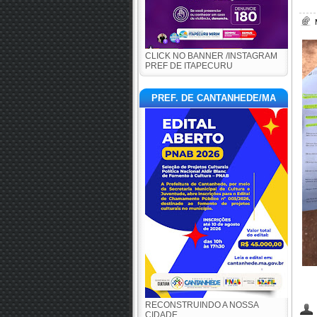
CLICK NO BANNER /INSTAGRAM
PREF DE ITAPECURU
PREF. DE CANTANHEDE/MA
RECONSTRUINDO A NOSSA
CIDADE