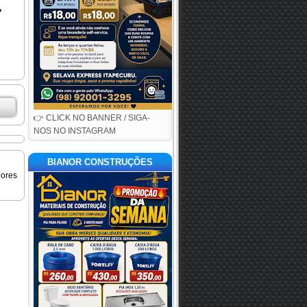
👉 CLICK NO BANNER / SIGA-
NOS NO INSTAGRAM
BIANOR CONSTRUÇÕES
iores