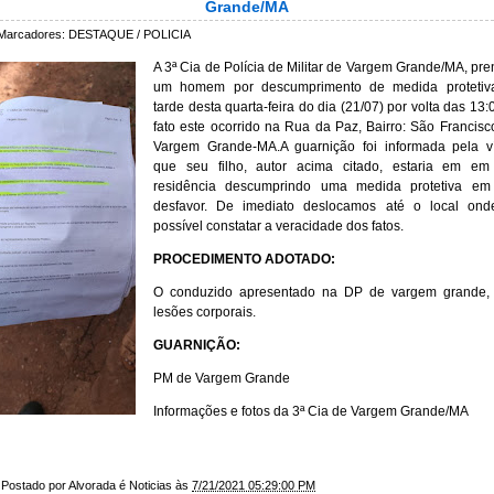
Grande/MA
Marcadores:
DESTAQUE / POLICIA
A 3ª Cia de Polícia de Militar de Vargem Grande/MA, pr
um homem por descumprimento de medida protetiv
tarde desta quarta-feira do dia (21/07) por volta das 13:
fato este ocorrido na Rua da Paz, Bairro: São Francis
Vargem Grande-MA.A guarnição foi informada pela v
que seu filho, autor acima citado, estaria em em
residência descumprindo uma medida protetiva em
desfavor. De imediato deslocamos até o local onde
possível constatar a veracidade dos fatos.
PROCEDIMENTO ADOTADO:
O conduzido apresentado na DP de vargem grande,
lesões corporais.
GUARNIÇÃO:
PM de Vargem Grande
Informações e fotos da 3ª Cia de Vargem Grande/MA
Postado por
Alvorada é Noticias
às
7/21/2021 05:29:00 PM