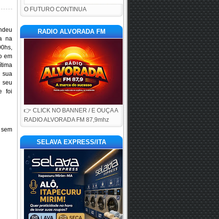
O FUTURO CONTINUA
endeu
RADIO ALVORADA FM
a na
00hs,
co em
ítima
 sua
 seu
 foi
👉 CLICK NO BANNER / E OUÇA A
RADIO ALVORADA FM 87,9mhz
 sem
SELAVA EXPRESS/ITA