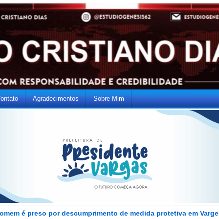
ontato
Agradecimentos
Sobre Mim
omem é preso por descumprimento de medida protetiva em Varg