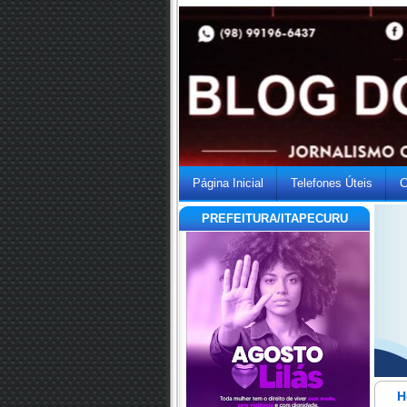
Página Inicial
Telefones Úteis
C
PREFEITURA/ITAPECURU
H