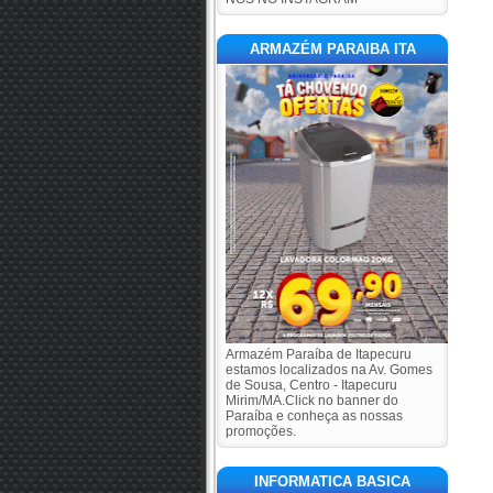
ARMAZÉM PARAIBA ITA
Armazém Paraíba de Itapecuru
estamos localizados na Av. Gomes
de Sousa, Centro - Itapecuru
Mirim/MA.Click no banner do
Paraíba e conheça as nossas
promoções.
INFORMATICA BASICA