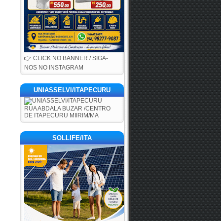
👉 CLICK NO BANNER / SIGA-
NOS NO INSTAGRAM
UNIASSELVI/ITAPECURU
RUA ABDALA BUZAR /CENTRO
DE ITAPECURU MIIRIM/MA
SOLLIFE/ITA