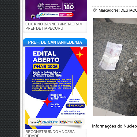
Marcadores:
DESTAQUE
CLICK NO BANNER /INSTAGRAM
PREF DE ITAPECURU
PREF. DE CANTANHEDE/MA
Informações do Núcle
RECONSTRUINDO A NOSSA
CIDADE