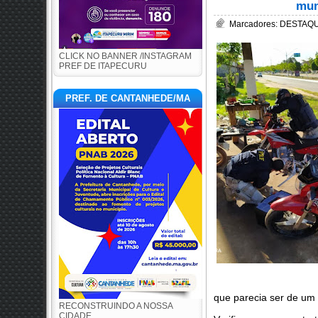
mun
Marcadores:
DESTAQUE
CLICK NO BANNER /INSTAGRAM
PREF DE ITAPECURU
PREF. DE CANTANHEDE/MA
que parecia ser de um
RECONSTRUINDO A NOSSA
CIDADE