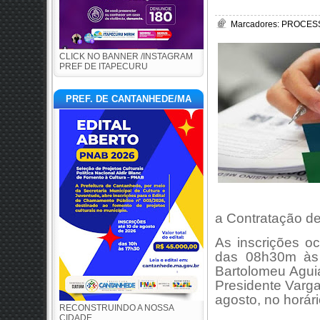
Marcadores:
PROCESS
CLICK NO BANNER /INSTAGRAM
PREF DE ITAPECURU
PREF. DE CANTANHEDE/MA
a Contratação d
As inscrições o
das 08h30m às
Bartolomeu Aguia
Presidente Varga
agosto, no horár
RECONSTRUINDO A NOSSA
CIDADE