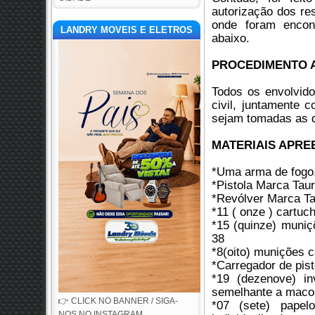
autorização dos res
onde foram encontr
LANDRY MOVEIS E ELETROS
abaixo.
PROCEDIMENTO 
Todos os envolvido
civil, juntamente c
sejam tomadas as d
MATERIAIS APRE
*Uma arma de fogo, 
*Pistola Marca Tau
*Revólver Marca T
*11 ( onze ) cartuc
*15 (quinze) muniçõ
38
*8(oito) munições c
*Carregador de pist
*19 (dezenove) in
semelhante a macon
👉 CLICK NO BANNER / SIGA-
*07 (sete) papel
NOS NO INSTAGRAM