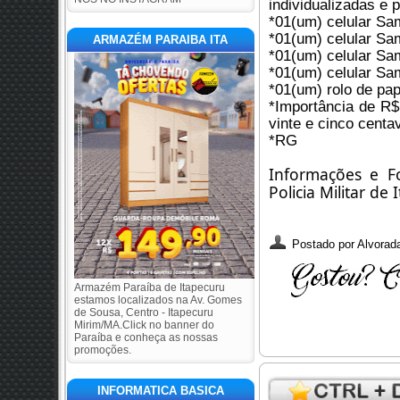
individualizadas e 
*01(um) celular Sa
*01(um) celular S
ARMAZÉM PARAIBA ITA
*01(um) celular Sa
*01(um) celular Sa
*01(um) rolo de pap
*Importância de R$ 
vinte e cinco centa
*RG 
Informações e F
Policia Militar d
Postado por
Alvorada
Armazém Paraíba de Itapecuru
estamos localizados na Av. Gomes
de Sousa, Centro - Itapecuru
Mirim/MA.Click no banner do
Paraíba e conheça as nossas
promoções.
INFORMATICA BASICA