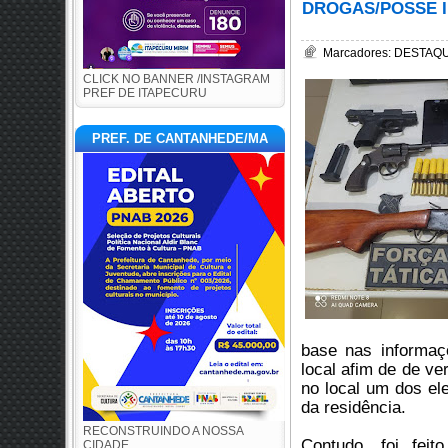
DROGAS/POSSE I
Marcadores:
DESTAQUE
CLICK NO BANNER /INSTAGRAM
PREF DE ITAPECURU
PREF. DE CANTANHEDE/MA
base nas informaçõ
local afim de de ve
no local um dos ele
da residência. 
RECONSTRUINDO A NOSSA
Contudo, foi feit
CIDADE