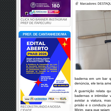
Marcadores:
DESTAQUE
CLICK NO BANNER /INSTAGRAM
PREF DE ITAPECURU
PREF. DE CANTANHEDE/MA
baderna em um bar qu
denúncia, ele teria a
A guarnição relata q
badernas e intimidar 
avistar a viatura, m
prisão e o conduziu j
RECONSTRUINDO A NOSSA
Mirim, para que sejam 
CIDADE