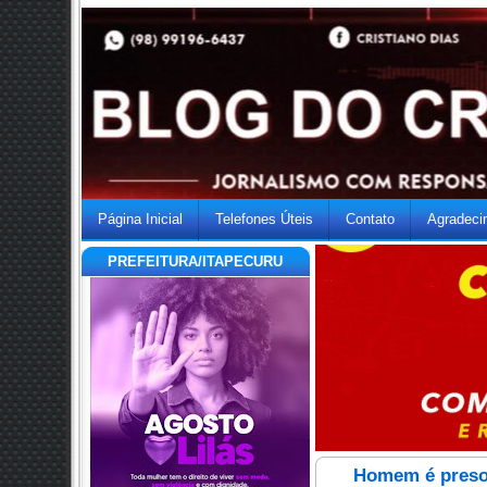
Página Inicial
Telefones Úteis
Contato
Agradeci
PREFEITURA/ITAPECURU
Homem é preso