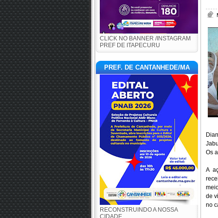
CLICK NO BANNER /INSTAGRAM
PREF DE ITAPECURU
PREF. DE CANTANHEDE/MA
Dian
Jabu
Os a
A a
rece
meio
de v
no c
RECONSTRUINDO A NOSSA
CIDADE