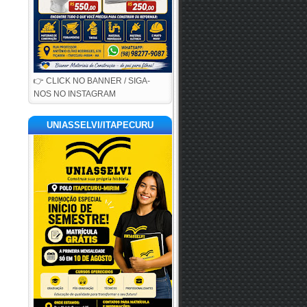
👉 CLICK NO BANNER / SIGA-
NOS NO INSTAGRAM
UNIASSELVI/ITAPECURU