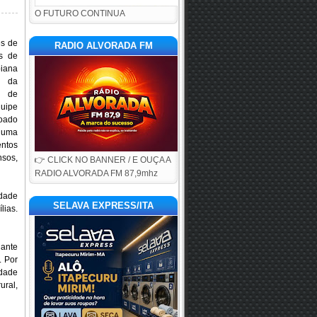
O FUTURO CONTINUA
es de
RADIO ALVORADA FM
s de
iana
 da
l de
uipe
voado
 uma
entos
nsos,
👉 CLICK NO BANNER / E OUÇA A
RADIO ALVORADA FM 87,9mhz
idade
SELAVA EXPRESS/ITA
lias.
ante
. Por
idade
ural,