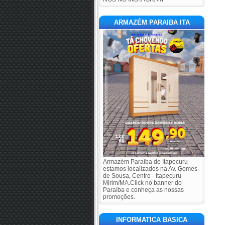
ARMAZÉM PARAIBA ITA
Armazém Paraíba de Itapecuru
estamos localizados na Av. Gomes
de Sousa, Centro - Itapecuru
Mirim/MA.Click no banner do
Paraíba e conheça as nossas
promoções.
INFORMATICA BASICA