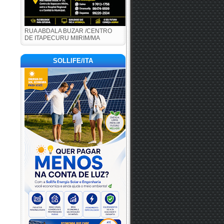
RUA ABDALA BUZAR /CENTRO
DE ITAPECURU MIIRIM/MA
SOLLIFE/ITA