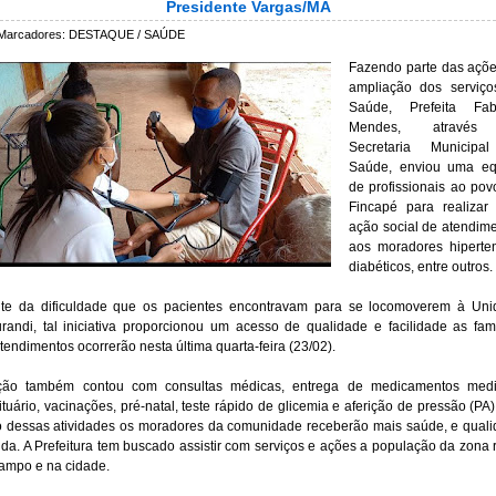
Presidente Vargas/MA
Marcadores:
DESTAQUE / SAÚDE
Fazendo parte das açõ
ampliação dos serviço
Saúde, Prefeita Fab
Mendes, através
Secretaria Municipa
Saúde, enviou uma eq
de profissionais ao po
Fincapé para realizar
ação social de atendim
aos moradores hiperte
diabéticos, entre outros.
te da dificuldade que os pacientes encontravam para se locomoverem à Un
randi, tal iniciativa proporcionou um acesso de qualidade e facilidade as famí
tendimentos ocorrerão nesta última quarta-feira (23/02).
ção também contou com consultas médicas, entrega de medicamentos medi
ituário, vacinações, pré-natal, teste rápido de glicemia e aferição de pressão (PA)
 dessas atividades os moradores da comunidade receberão mais saúde, e qual
ida. A Prefeitura tem buscado assistir com serviços e ações a população da zona r
ampo e na cidade.