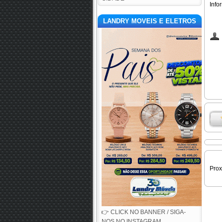
Info
LANDRY MOVEIS E ELETROS
Pro
👉 CLICK NO BANNER / SIGA-
NOS NO INSTAGRAM