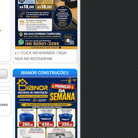
👉 CLICK NO BANNER / SIGA-
NOS NO INSTAGRAM
BIANOR CONSTRUÇÕES
iores