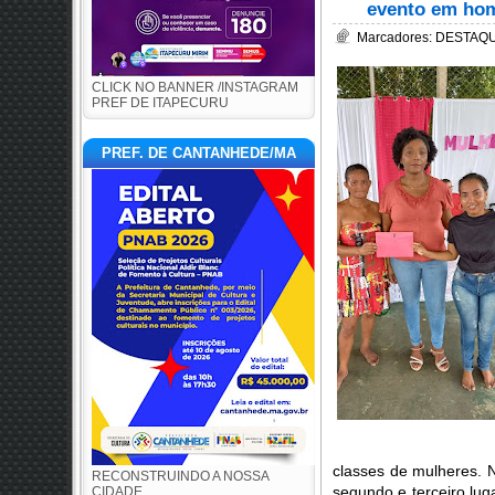
evento em hom
Marcadores:
DESTAQU
CLICK NO BANNER /INSTAGRAM
PREF DE ITAPECURU
PREF. DE CANTANHEDE/MA
classes de mulheres. 
RECONSTRUINDO A NOSSA
segundo e terceiro lug
CIDADE