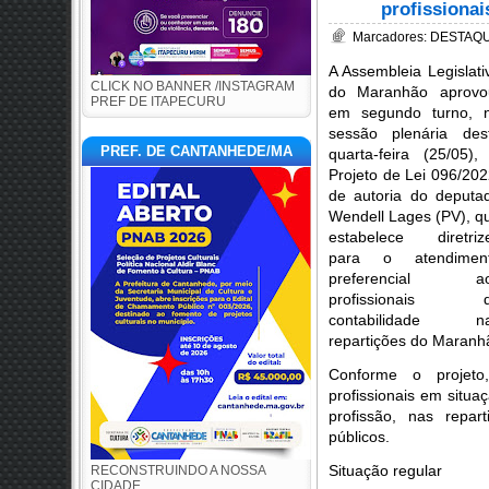
profissionai
Marcadores:
DESTAQUE
A Assembleia Legislati
CLICK NO BANNER /INSTAGRAM
do Maranhão aprovo
PREF DE ITAPECURU
em segundo turno, 
sessão plenária des
PREF. DE CANTANHEDE/MA
quarta-feira (25/05),
Projeto de Lei 096/202
de autoria do deputa
Wendell Lages (PV), q
estabelece diretriz
para o atendimen
preferencial a
profissionais 
contabilidade n
repartições do Maranhã
Conforme o projeto,
profissionais em situa
profissão, nas repar
públicos.
Situação regular
RECONSTRUINDO A NOSSA
CIDADE