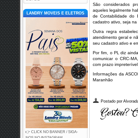
São considerados pro
aqueles legalmente hab
LANDRY MOVEIS E ELETROS
de Contabilidade do
cadastro ativo, seja n
Outra regra estabelec
atendimento geral e não
seu cadastro ativo e e
Por fim, o PL diz ain
comunicar o CRC-MA, 
com prazo impreterível
Informações da ASCOM
Maranhão
Postado por
Alvorada
👉 CLICK NO BANNER / SIGA-
NOS NO INSTAGRAM