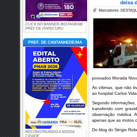
deixa 
Marcadores:
DESTAQUE
CLICK NO BANNER /INSTAGRAM
PREF DE ITAPECURU
PREF. DE CANTANHEDE/MA
povoados Morada Nova
As vítimas, que não t
ao hospital Carlos Vid
Segundo informações, 
transferido com grav
observação médica. A
apenas que as motos co
Do blog do Sérgio Rob
RECONSTRUINDO A NOSSA
CIDADE