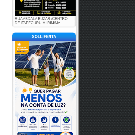
RUA ABDALA BUZAR /CENTRO
DE ITAPECURU MIIRIM/MA
SOLLIFE/ITA