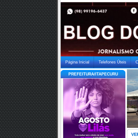
Página Inicial
Telefones Úteis
C
PREFEITURA/ITAPECURU
VE