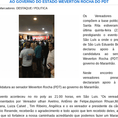
AO GOVERNO DO ESTADO WEVERTON ROCHA DO PDT
Marcadores:
DESTAQUE / POLITICA
Os Vereadores 
compõem a base politi
Santa Rita estivera
última quinta-feira (2
prestigiando o event
São Luís a onde o pre
de São Luís Eduardo B
declarou apoio à 
candidatura ao sen
Weverton Rocha (PDT
governo do Maranhão.
Neste encontro
vereadores prese
declararam apoio à 
idatura ao senador Weverton Rocha (PDT) ao governo do Maranhão.
vento aconteceu no rio poty as 21:00 horas, em São Luis. “Os veread
esentados por Vereador uthan Avelino, Antônio de Felipe,dayvison Rhuan,M
ana, Luiza Calvet , Tim Ribeiro, Angélica e o ex vereador e presidente da c
io Resende, receberão o agradecimento e todo apoio que tem recebido deles, 
 que só fortalece a nossa caminhada acreditando que podemos fazer um Mar