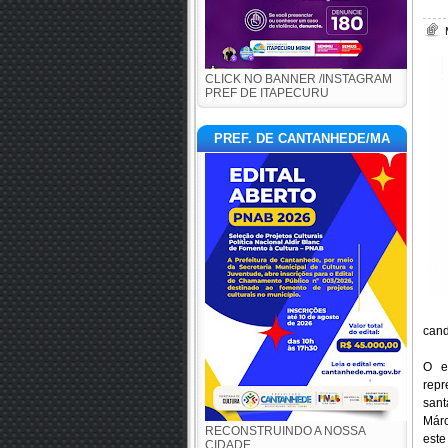
CLICK NO BANNER /INSTAGRAM
PREF DE ITAPECURU
PREF. DE CANTANHEDE/MA
cand
O e
repr
sant
Márc
RECONSTRUINDO A NOSSA
este
CIDADE