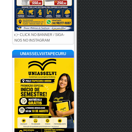
👉 CLICK NO BANNER / SIGA-
NOS NO INSTAGRAM
UNIASSELVI/ITAPECURU