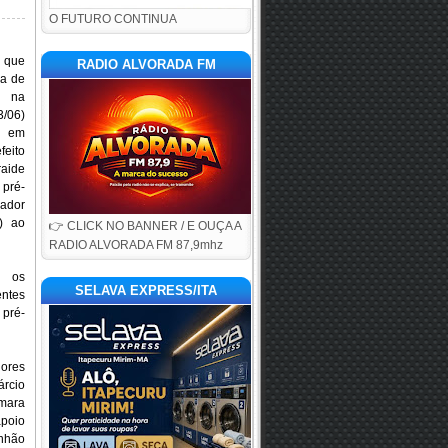
O FUTURO CONTINUA
que
RADIO ALVORADA FM
ca de
m na
3/06)
o em
feito
raide
pré-
ador
) ao
👉 CLICK NO BANNER / E OUÇA A
RADIO ALVORADA FM 87,9mhz
 os
SELAVA EXPRESS/ITA
ntes
pré-
ores
árcio
âmara
apoio
anhão