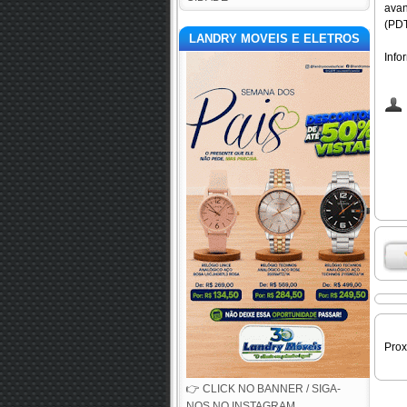
avan
(PDT
LANDRY MOVEIS E ELETROS
Info
Pro
👉 CLICK NO BANNER / SIGA-
NOS NO INSTAGRAM