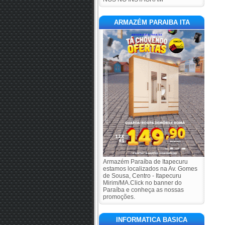
ARMAZÉM PARAIBA ITA
Armazém Paraíba de Itapecuru
estamos localizados na Av. Gomes
de Sousa, Centro - Itapecuru
Mirim/MA.Click no banner do
Paraíba e conheça as nossas
promoções.
INFORMATICA BASICA